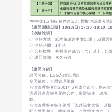
*中午休1.5小時,缺席達1/3，即取消認證考試
【證照測驗日期】10/18(日) 17:30 -18:10
【測驗說明】
◇ 測驗方式：紙本筆試以中文出題｜50題選
◇ 測驗時間：1小時
◇ 合格標準：答對率達60%（含）以上，始
◇ 證照效期：永久有效
【證照介紹】
證照名稱：ESG永續管理師
發照單位：台灣管理學會
台灣管理學會自2001年5月成立迄今，向
透過與產官學各界的合作，舉辦講座、論壇、
獻。
台灣管理學會每年舉辦「崇越論文大賞」以提
配合世界潮流、國家政策、企業需求成立「E