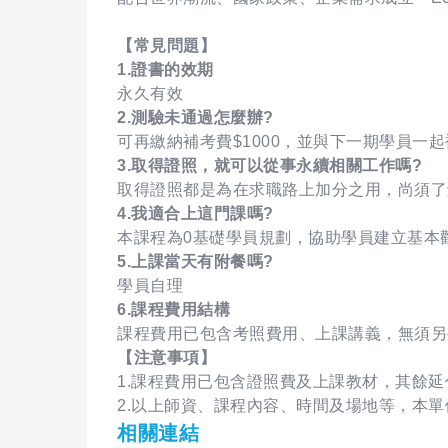
【常見問題】
1.證書的效期
永久有效
2.測驗未通過怎麼辦?
可再繳納補考費$1000，並與下一期學員一起
3.取得證照，就可以從事永續相關工作嗎?
取得證照都是為在求職路上加分之用，尚須了
4.我適合上這門課嗎?
本課程為0基礎學員規劃，協助學員建立基本
5.上課當天有附餐嗎?
學員自理
6.課程費用結構
課程費用已包含考照費用、上課講義，無須另
【注意事項】
1.課程費用已包含證照費及上課教材，其餘
2.以上師資、課程內容、時間及場地等，本
相關連結