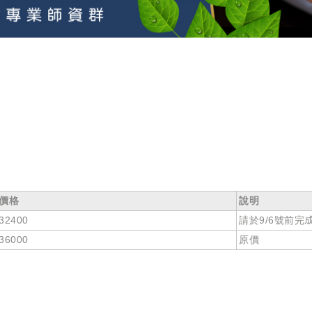
價格
說明
32400
請於9/6號前完
36000
原價