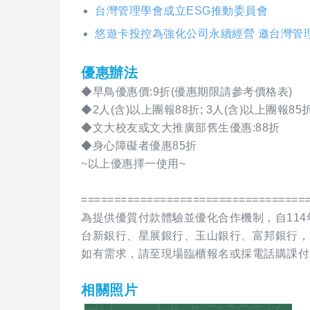
台灣管理學會成立ESG推動委員會
悠遊卡投控為強化公司永續經營 邀台灣管
優惠辦法
◆早鳥優惠價:9折(優惠期限請參考價格表)
◆2人(含)以上團報88折; 3人(含)以上團報85折
◆文大校友或文大推廣部舊生優惠:88折
◆身心障礙者優惠85折
~以上優惠擇一使用~
==================================
為提供優質付款體驗並優化合作機制，自114
台新銀行、星展銀行、玉山銀行、富邦銀行，
如有需求，請至現場臨櫃報名或採電話購課付款0800-0
相關照片