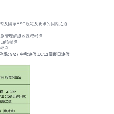
際及國家ESG規範及要求的因應之道
零碳規劃管理師證照課程輔導
 加強輔導
與程序
) #停課: 9/27 中秋連假.10/11國慶日連假