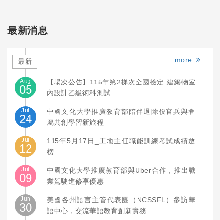
最新消息
more
最新
Aug
【場次公告】115年第2梯次全國檢定-建築物室
05
內設計乙級術科測試
Jul
中國文化大學推廣教育部陪伴退除役官兵與眷
24
屬共創學習新旅程
Jul
115年5月17日_工地主任職能訓練考試成績放
12
榜
Jul
中國文化大學推廣教育部與Uber合作，推出職
09
業駕駛進修享優惠
Jun
美國各州語言主管代表團（NCSSFL）參訪華
30
語中心，交流華語教育創新實務