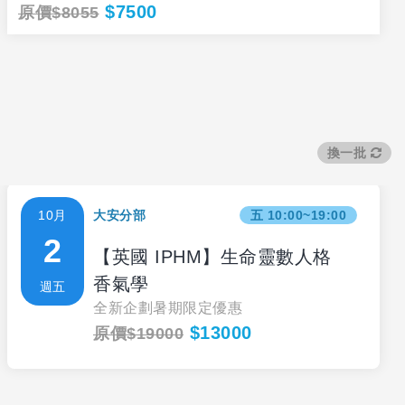
$7500
原價$8055
換一批
10月
大安分部
五 10:00~19:00
2
【英國 IPHM】生命靈數人格
香氣學
週五
全新企劃暑期限定優惠
$13000
原價$19000