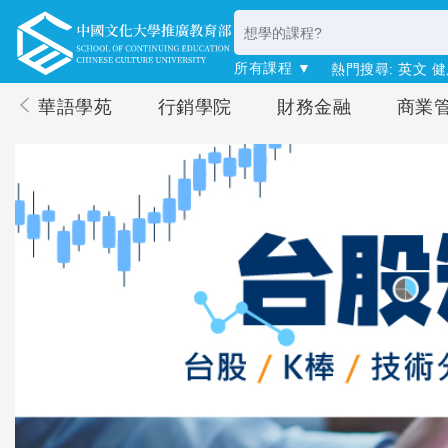
所有課程 ▼
熱門搜尋:
英文
健
華語學苑
行銷學院
財務金融
商業