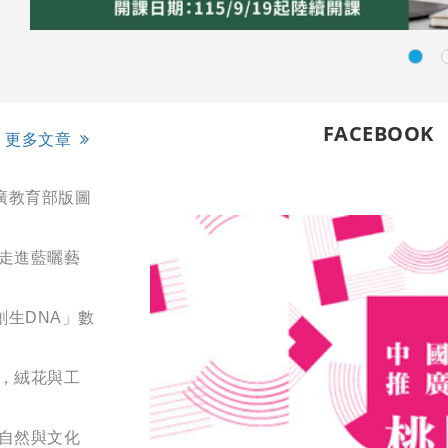
FACEBOOK
更多文章
廣教育部版圖
您走進藍曬藝
創生DNA」數
展，絨花與工
結自然與文化