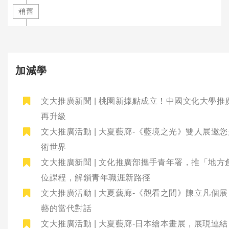
稍舊
加減學
文大推廣新聞 | 桃園新據點成立！中國文化大學推
再升級
文大推廣活動 | 大夏藝廊-《藍境之光》雙人展邀
術世界
文大推廣新聞 | 文化推廣部攜手青年署，推「地方
位課程，解鎖青年職涯新路徑
文大推廣活動 | 大夏藝廊-《觀看之間》陳立凡個
藝的當代對話
文大推廣活動 | 大夏藝廊-日本繪本畫展，展現連