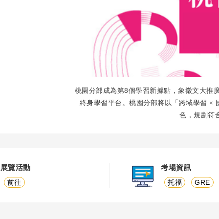
8
桃園分部成為第
個學習新據點，象徵文大推
終身學習平台。桃園分部將以「跨域學習
×
色，規劃符
展覽活動
考場資訊
前往
托福
GRE