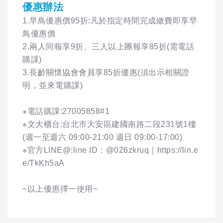
優惠辦法
1.早鳥優惠價95折:凡於指定時間完成繳費即享早
鳥優惠價
2.兩人同報享9折、三人以上團報享85折(需電話
購課)
3.長齡關懷協會會員享85折優惠(須出示相關證
明，並來電購課)
※電話購課:27005858#1
※文大櫃台:台北市大安區建國南路二段231號1樓
(週一至週六 09:00-21:00 週日 09:00-17:00)
※官方LINE@:line ID：@026zkruq｜https://lin.e
e/TkKh5aA
~以上優惠擇一使用~