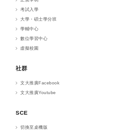
考試入學
大學・碩士學分班
學輔中心
數位學習中心
虛擬校園
社群
文大推廣Facebook
文大推廣Youtube
您好～ 歡迎來到中國文化大學推廣部！
SCE
如您對於課程有疑問，可至
意見信箱
留
言，我們將盡快與您聯繫。
切換至桌機版
※服務時間：週一至週六09:00~21:00；