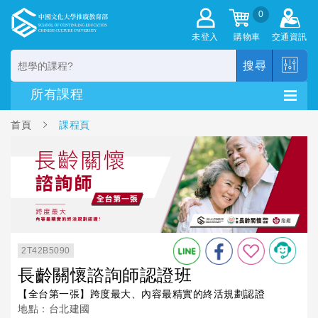
0
未登入
購物車
交通資訊
搜尋
首頁
課程頁
2T42B5090
長齡關懷諮詢師認證班
【全台第一張】跨度最大、內容最精實的終活規劃認證
地點：台北建國