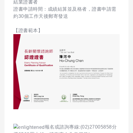
結業證書者
證書申請時間：成績結算並及格者，證書申請需
約30個工作天後郵寄發送
【證書範本】
報名或諮詢專線:(02)27005858分