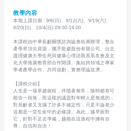
教學內容
本期上課日期 : 9/6(日)、9/12(六)、9/19(六)、
9/20(日)、10/4(日) 09:00-16:00
本課程由中華長齡關懷諮詢協會統籌辦理，整合
產學界頂尖資源，攜手龍巖股份有限公司、台北
護理健康大學生死與健康心理諮商系系友會及文
化大學推廣教育部合作開課。集結跨領域之專家
學者產學合作、共同規劃，實務理論並濟。
【課程介紹】
人生是一場單趟旅程，伴隨著無常，隨時都有可
能告一段落，而這樣的議題對年輕人是無感的；
對長齡者又充滿了許多不確定性，只是不論老少
這都是一堂生命中的必修課。為此，越早面對
它，針對不足去準備，越能在這過程中擁有自
尊、自信與自決！