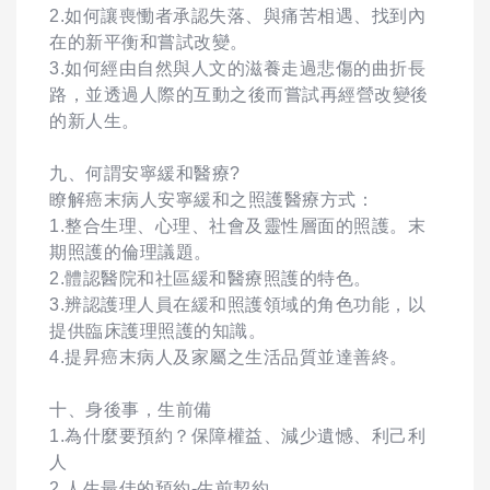
2.如何讓喪慟者承認失落、與痛苦相遇、找到內
在的新平衡和嘗試改變。
3.如何經由自然與人文的滋養走過悲傷的曲折長
路，並透過人際的互動之後而嘗試再經營改變後
的新人生。
九、何謂安寧緩和醫療?
瞭解癌末病人安寧緩和之照護醫療方式：
1.整合生理、心理、社會及靈性層面的照護。末
期照護的倫理議題。
2.體認醫院和社區緩和醫療照護的特色。
3.辨認護理人員在緩和照護領域的角色功能，以
提供臨床護理照護的知識。
4.提昇癌末病人及家屬之生活品質並達善終。
十、身後事，生前備
1.為什麼要預約？保障權益、減少遺憾、利己利
人
2.人生最佳的預約-生前契約