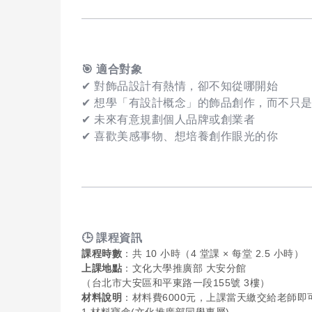
🎯
適合對象
✔ 對飾品設計有熱情，卻不知從哪開始
✔ 想學「有設計概念」的飾品創作，而不只
✔ 未來有意規劃個人品牌或創業者
✔ 喜歡美感事物、想培養創作眼光的你
🕒
課程資訊
課程時數
：共 10 小時（4 堂課 × 每堂 2.5 小時）
上課地點
：文化大學推廣部 大安分館
（台北市大安區和平東路一段155號 3樓）
材料說明
：材料費6000元，上課當天繳交給老師即