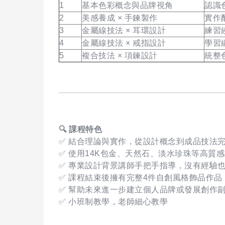
1
基本色彩概念與品牌視角
認識
2
美感養成 × 手鍊製作
實作
3
金屬線技法 × 耳環設計
練習
4
金屬線技法 × 戒指設計
學習
5
複合技法 × 項鍊設計
統整
🔍
課程特色
✅ 結合理論與實作，從設計概念到成品技法
✅ 使用14K包金、天然石、淡水珍珠等高質
✅ 專業設計背景講師手把手指導，沒有經驗
✅ 課程結束後擁有完整4件自創風格飾品作品
✅ 幫助未來進一步建立個人品牌或發展創作
✅ 小班制教學，老師細心教學