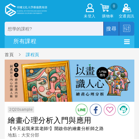
0
未登入
購物車
交通資訊
搜尋
首頁
課程頁
2Q20sample
繪畫心理分析入門與應用
【今天起我來當老師!】開啟你的繪畫分析師之路
地點：大安分部