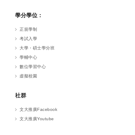
學分學位：
正規學制
考試入學
大學・碩士學分班
學輔中心
數位學習中心
虛擬校園
社群
文大推廣Facebook
文大推廣Youtube
您好～ 歡迎來到中國文化大學推廣部！