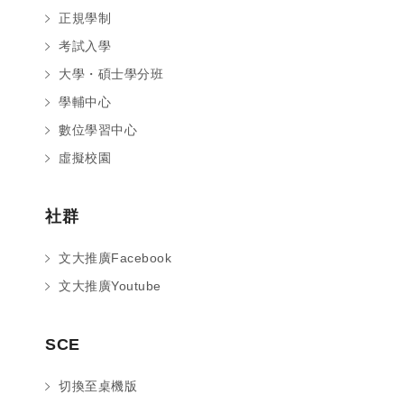
正規學制
考試入學
大學・碩士學分班
學輔中心
數位學習中心
虛擬校園
社群
文大推廣Facebook
文大推廣Youtube
您好～ 歡迎來到中國文化大學推廣部！
SCE
如您對於課程有疑問，可至
意見信箱
留
言，我們將盡快與您聯繫。
切換至桌機版