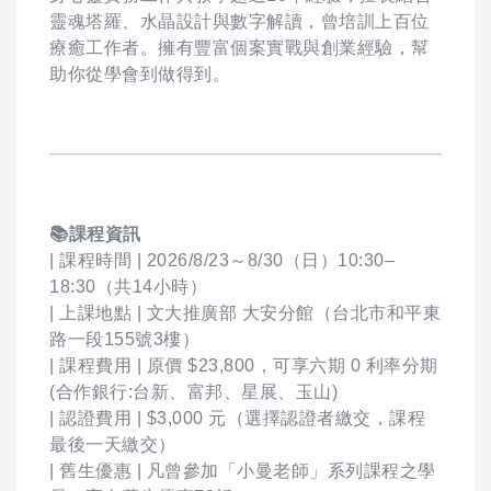
靈魂塔羅、水晶設計與數字解讀，曾培訓上百位
療癒工作者。擁有豐富個案實戰與創業經驗，幫
助你從學會到做得到。
📚
課程資訊
| 課程時間 | 2026/8/23～8/30（日）10:30–
18:30（共14小時）
| 上課地點 | 文大推廣部 大安分館（台北市和平東
路一段155號3樓）
| 課程費用 | 原價 $23,800，可享六期 0 利率分期
(合作銀行:台新、富邦、星展、玉山)
| 認證費用 | $3,000 元（選擇認證者繳交，課程
最後一天繳交）
| 舊生優惠 | 凡曾參加「小曼老師」系列課程之學