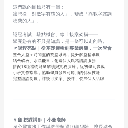
這門課的目標只有一個：
讓您從「對數字有感的人」，變成「靠數字諮詢
收費的人」。
認證考試、駐點機會、線上接案架構——
學完您有的不只是知識，是一條可以走的路。
📌
課程亮點｜從基礎邏輯到專業解盤，一次學會
整合人盤＋時間盤的雙盤系統，提升解盤精準度
結合礦石、水晶能量，創造個人風格諮詢服務
搭配18種禮物能量解讀與實務演練，從初學到實戰
小班實作指導，協助學員發展可應用的斜槓技能
完整認證制度，課後可接案、授課、發展個人品牌
👩
授課講師｜小曼老師
身心靈實務工作與教學超過10年經驗，擅長結合