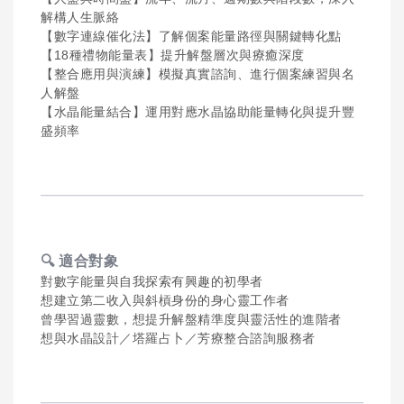
解構人生脈絡
【數字連線催化法】了解個案能量路徑與關鍵轉化點
【18種禮物能量表】提升解盤層次與療癒深度
【整合應用與演練】模擬真實諮詢、進行個案練習與名
人解盤
【水晶能量結合】運用對應水晶協助能量轉化與提升豐
盛頻率
🔍
適合對象
對數字能量與自我探索有興趣的初學者
想建立第二收入與斜槓身份的身心靈工作者
曾學習過靈數，想提升解盤精準度與靈活性的進階者
想與水晶設計／塔羅占卜／芳療整合諮詢服務者