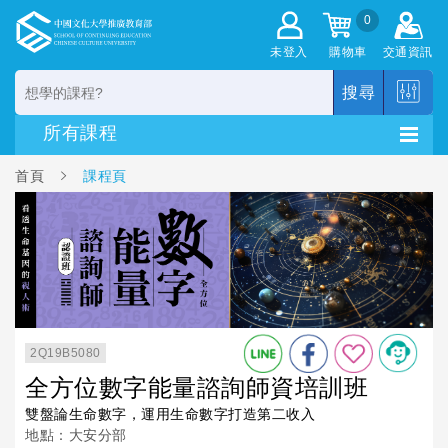
0
未登入
購物車
交通資訊
搜尋
首頁
課程頁
2Q19B5080
全方位數字能量諮詢師資培訓班
雙盤論生命數字，運用生命數字打造第二收入
地點：大安分部