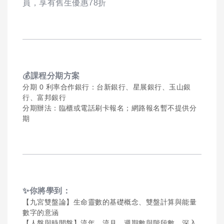
員，享有舊生優惠78折
💰
課程分期方案
分期 0 利率合作銀行：台新銀行、星展銀行、玉山銀
行、富邦銀行
分期辦法：臨櫃或電話刷卡報名；網路報名暫不提供分
期
✨
你將學到：
【九宮雙盤論】生命靈數的基礎概念、雙盤計算與能量
數字的意涵
【人盤與時間盤】流年、流月、週期數與階段數，深入