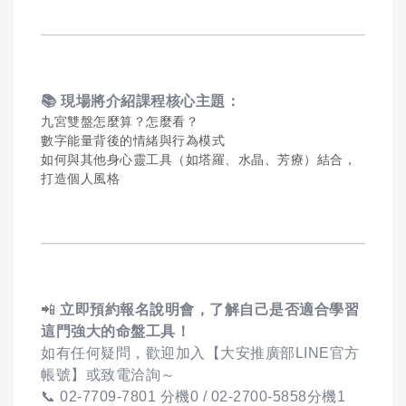
📚
現場將介紹課程核心主題：
九宮雙盤怎麼算？怎麼看？
數字能量背後的情緒與行為模式
如何與其他身心靈工具（如塔羅、水晶、芳療）結合，
打造個人風格
📲
立即預約報名說明會，了解自己是否適合學習
這門強大的命盤工具！
如有任何疑問，歡迎加入【大安推廣部LINE官方
帳號】或致電洽詢～
📞 02-7709-7801 分機0 / 02-2700-5858分機1