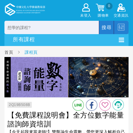
0
未登入
購物車
交通資訊
搜尋
首頁
課程頁
2Q19B508B
【免費課程說明會】全方位數字能量
諮詢師資培訓
【今天起我來當老師!】雙盤論生命靈數，帶您更深入解析自己