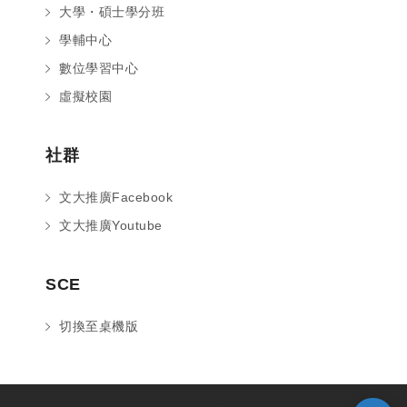
大學・碩士學分班
學輔中心
數位學習中心
虛擬校園
社群
文大推廣Facebook
文大推廣Youtube
您好～ 歡迎來到中國文化大學推廣部！
SCE
如您對於課程有疑問，可至
意見信箱
留
言，我們將盡快與您聯繫。
切換至桌機版
※服務時間：週一至週六09:00~21:00；
週日09:00~17:00，國定假日除外。