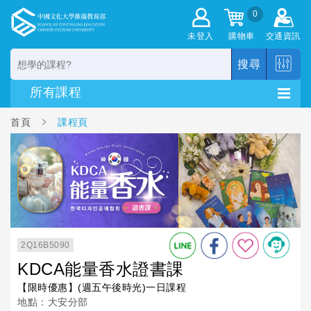
0
未登入
購物車
交通資訊
搜尋
首頁
課程頁
2Q16B5090
KDCA能量香水證書課
【限時優惠】(週五午後時光)一日課程
地點：大安分部