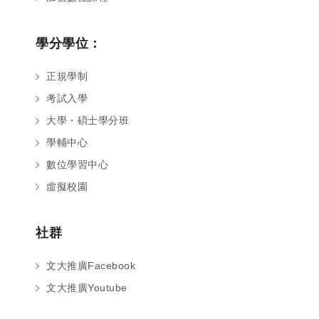
學分學位：
正規學制
考試入學
大學・碩士學分班
學輔中心
數位學習中心
虛擬校園
社群
文大推廣Facebook
文大推廣Youtube