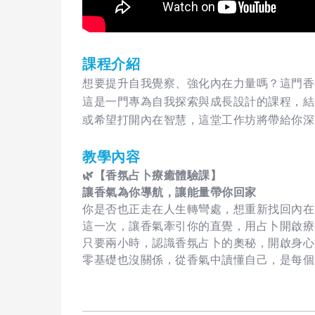
課程介紹
想要提升自我覺察、強化內在力量嗎？這門香
這是一門專為自我探索與成長設計的課程，結
或希望打開內在智慧，這堂工作坊將帶給你深
教學內容
🌿
【香氛占卜療癒體驗課】
讓香氣為你導航，讓能量帶你回家
你是否也正走在人生轉彎處，想重新找回內在
這一次，讓香氣牽引你的直覺，用占卜開啟療
只要兩小時，認識香氛占卜的奧秘，開啟身心
零基礎也沒關係，從香氣中讀懂自己，是每個