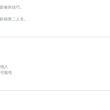
節奏與技巧。
斜槓第二人生。
與他人
的可能性