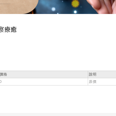
察療癒
價格
說明
0
原價