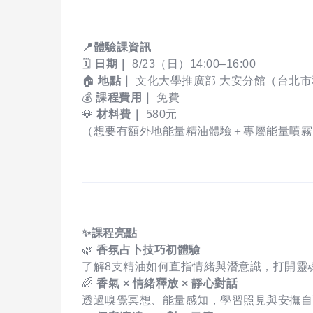
📍
體驗課資訊
🗓
日期｜
8/23（日）14:00–16:00
🏠
地點｜
文化大學推廣部 大安分館（台北市
💰
課程費用｜
免費
💎
材料費｜
580元
（想要有額外地能量精油體驗＋專屬能量噴霧
✨
課程亮點
🌿
香氛占卜技巧初體驗
了解8支精油如何直指情緒與潛意識，打開靈
🌈
香氣 × 情緒釋放 × 靜心對話
透過嗅覺冥想、能量感知，學習照見與安撫自