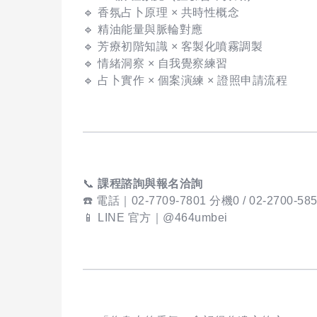
🔹 香氛占卜原理 × 共時性概念
🔹 精油能量與脈輪對應
🔹 芳療初階知識 × 客製化噴霧調製
🔹 情緒洞察 × 自我覺察練習
🔹 占卜實作 × 個案演練 × 證照申請流程
📞
課程諮詢與報名洽詢
☎️ 電話｜02-7709-7801 分機0 / 02-2700-5
📱 LINE 官方｜@464umbei