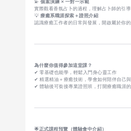
💫
個案演練 × 一對一示範
實際觀看香氛占卜的過程，理解占卜師的引導
💡
療癒系職涯探索＋證照介紹
認識療癒工作者的日常與發展，開啟屬於你的
為什麼你值得參加這堂課？
✔ 零基礎也能學，輕鬆入門身心靈工作
✔ 精選精油＋療癒技術，學會如何陪伴自己
✔ 體驗後可銜接專業證照班，打開療癒職涯
🌟
正式課程預覽（體驗會中介紹）