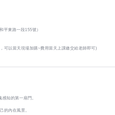
和平東路一段155號）
，可以當天現場加購~費用當天上課繳交給老師即可)
魂感知的第一扇門。
己的內在風景。