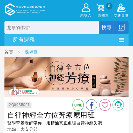
0
未登入
購物車
交通資訊
搜尋
首頁
課程頁
2Q09B5091
自律神經全方位芳療應用班
醫學背景老師帶你，用精油真正處理自律神經失調
地點：大安分部