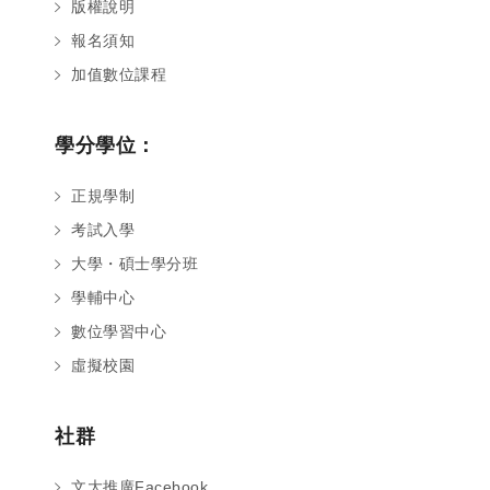
版權說明
報名須知
加值數位課程
學分學位：
正規學制
考試入學
大學・碩士學分班
學輔中心
數位學習中心
虛擬校園
社群
文大推廣Facebook