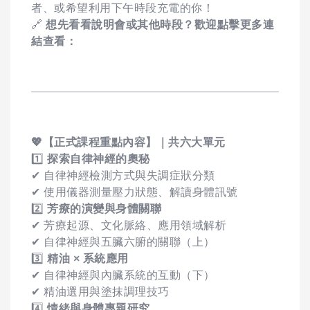
者、或希望利用下午時段充電的你！
🔗
想先看看說明會或其他時段？歡迎點擊更多連
結查看：
💖
【正式課程重點內容】｜共六大單元
1️⃣
探索自律神經的奧秘
✔ 自律神經檢測方式與失調症狀分類
✔ 使用儀器測量壓力狀態、解讀身體訊號
2️⃣
芳療的演變與身體關聯
✔ 芳療起源、文化脈絡、應用領域解析
✔ 自律神經與五臟六腑的關聯（上）
3️⃣
精油 × 系統應用
✔ 自律神經與內臟系統的互動（下）
✔ 精油選用與塗抹調理技巧
4️⃣
情緒與身體專題研究