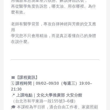
用儀器幫您測量壓力狀態、解讀身體訊號，
再從醫學角度告訴您，哪支油、用在哪裡、為什
麼有效。
老師有醫學背景，專攻自律神經與芳療的交叉應
用
學完您不只會用精油，而是真正看懂自己的身體
在說什麼。
📅
【課程資訊】
🗓
課程時間｜09/02–09/30（每週三）19:00–
21:30
📍
上課地點｜文化大學推廣部 大安分館
（台北市和平東路一段155號3–6樓）
🎓 本課程為平日班，適合自由工作者、家庭照顧