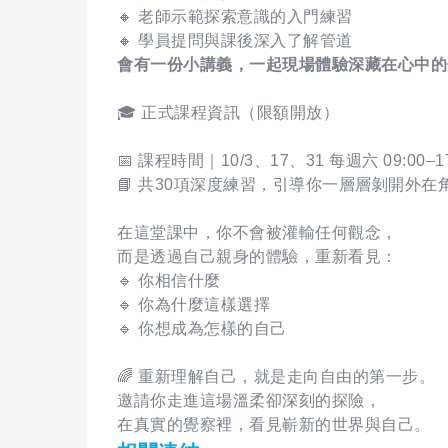
🔸 老師示範探索意識的入門練習
🔸 學員提問與課後深入了解管道
會有一份小講義，一起現場體驗深藏在心中的
🎓 正式課程資訊（限額開放）
📅 課程時間｜10/3、17、31 每週六 09:00
📘 共30項深度練習，引導你一層層剝開外在
在這堂課中，你不會被灌輸任何觀念，
而是透過自己親身的體驗，重新看見：
🔹 你相信什麼
🔹 你為什麼這樣選擇
🔹 你想成為怎樣的自己
🌈 重新理解自己，就是走向自由的第一步。
邀請你走進這場溫柔卻深刻的探險，
在真實的覺察裡，看見嶄新的世界與自己。