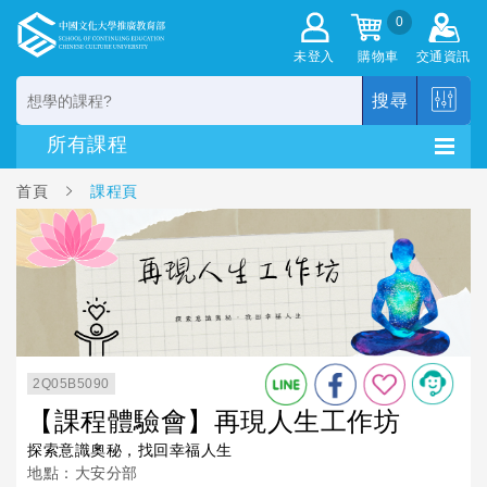
0
未登入
購物車
交通資訊
搜尋
首頁
課程頁
2Q05B5090
【課程體驗會】再現人生工作坊
探索意識奧秘，找回幸福人生
地點：大安分部