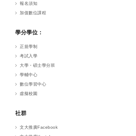
報名須知
加值數位課程
學分學位：
正規學制
考試入學
大學・碩士學分班
學輔中心
數位學習中心
虛擬校園
社群
文大推廣Facebook