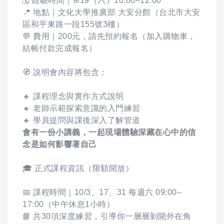
🗓 體驗時間｜9/19（六）10:00–12:00
📍 地點｜文化大學推廣部 大安分館（台北市大安
區和平東路一段155號3樓）
💬 費用｜200元，請先預約報名（加入購物車，
結帳付款完成報名）
🧭 說明會內容將包含：
🔸 課程理念與實作方式說明
🔸 老師示範探索意識的入門練習
🔸 學員提問與課後深入了解管道
會有一份小講義，一起現場體驗深藏在心中的信
念是如何影響著自己
🎓 正式課程資訊（限額開放）
📅 課程時間｜10/3、17、31 每週六 09:00–
17:00（中午休息1小時）
📘 共30項深度練習，引導你一層層剝開外在角