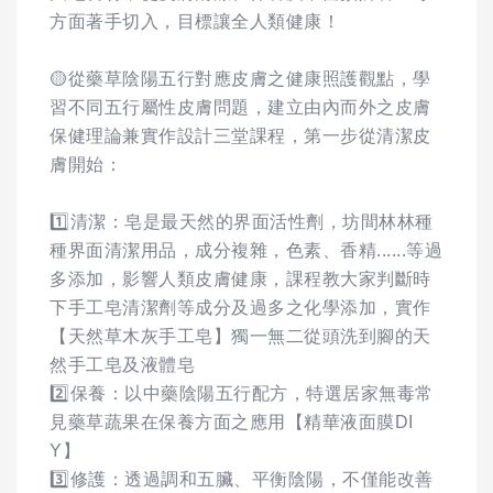
方面著手切入，目標讓全人類健康！
🟡從藥草陰陽五行對應皮膚之健康照護觀點，學
習不同五行屬性皮膚問題，建立由內而外之皮膚
保健理論兼實作設計三堂課程，第一步從清潔皮
膚開始：
1️⃣清潔：皂是最天然的界面活性劑，坊間林林種
種界面清潔用品，成分複雜，色素、香精......等過
多添加，影響人類皮膚健康，課程教大家判斷時
下手工皂清潔劑等成分及過多之化學添加，實作
【天然草木灰手工皂】獨一無二從頭洗到腳的天
然手工皂及液體皂
2️⃣保養：以中藥陰陽五行配方，特選居家無毒常
見藥草蔬果在保養方面之應用【精華液面膜DI
Y】
3️⃣修護：透過調和五臟、平衡陰陽，不僅能改善