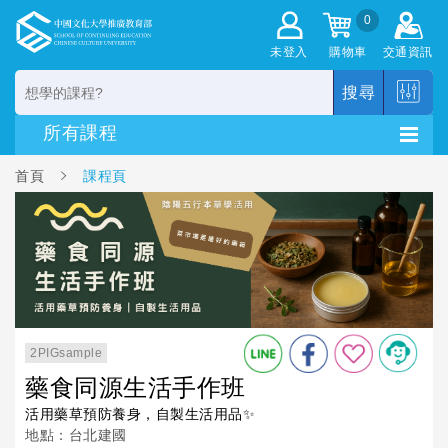
0
未登入
購物車
交通資訊
搜尋
首頁
課程頁
2PIGsample
藥食同源生活手作班
活用藥草預防養身，自製生活用品✨
地點：台北建國