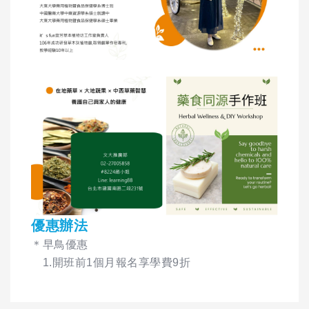
優惠辦法
＊早鳥優惠
1.開班前1個月報名享學費9折