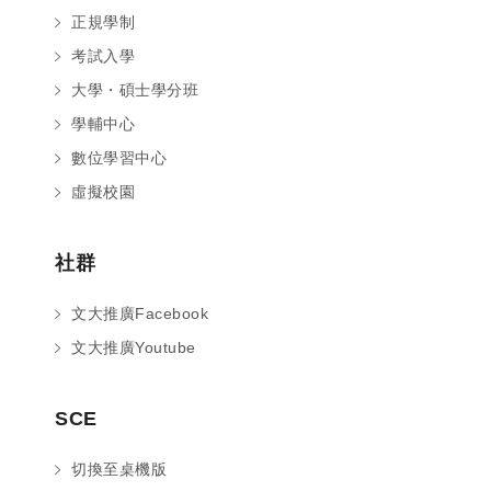
正規學制
考試入學
大學・碩士學分班
學輔中心
數位學習中心
虛擬校園
社群
文大推廣Facebook
文大推廣Youtube
您好～ 歡迎來到中國文化大學推廣部！
SCE
如您對於課程有疑問，可至
意見信箱
留
言，我們將盡快與您聯繫。
切換至桌機版