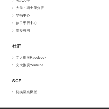
考試入學
大學・碩士學分班
學輔中心
數位學習中心
虛擬校園
社群
文大推廣Facebook
文大推廣Youtube
您好～ 歡迎來到中國文化大學推廣部！
SCE
如您對於課程有疑問，可至
意見信箱
留
言，我們將盡快與您聯繫。
切換至桌機版
※服務時間：週一至週六09:00~21:00；
週日09:00~17:00，國定假日除外。