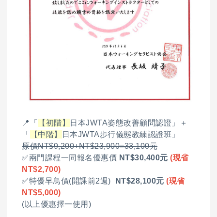
📍「
【初階】
日本JWTA姿態改善顧問認證」＋
「
【中階】
日本JWTA步行儀態教練認證班」
原價NT$9,200+NT$23,900=33,100元
✅兩門課程一同報名優惠價
NT$30,400元
(現省
NT$2,700)
✅特優早鳥價(開課前2週)
NT$28,100元
(現省
NT$5,000)
(以上優惠擇一使用)