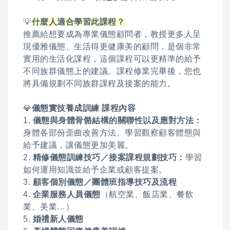
💡
什麼人適合學習此課程？
推薦給想要成為專業儀態顧問者，教授更多人呈
現優雅儀態、生活得更健康美的顧問，是個非常
實用的生活化課程，這個課程可以更精準的給予
不同族群儀態上的建議。課程修業完畢後，您也
將具備規劃不同族群課程及接案的能力。
💎
儀態實技養成訓練 課程內容
1.
儀態與身體骨骼結構的關聯性以及應對方法：
身體各部份歪曲改善方法、學習觀察顧客體態與
給予建議，讓儀態更加美麗。
2.
精修儀態訓練技巧／接案課程規劃技巧：
學習
如何運用知識並給予企業或顧客提案。
3.
顧客個別儀態／團體班指導技巧及流程
4.
企業服務人員儀態
（航空業、飯店業、餐飲
業、美業…）
5.
婚禮新人儀態