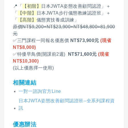
📍「
【初階】
日本JWTA姿態改善顧問認證」＋
「
【中階】
日本JWTA步行儀態教練認證班」＋
「
【高階】
儀態實技養成訓練」
原價NT$9,200+NT$23,900+NT$48,800=81,900
元
✅三門課程一同報名優惠價
NT$73,900元
(現省
NT$8,000)
✅特優早鳥價(開課前2週)
NT$71,600元
(現省
NT$10,300)
(以上優惠擇一使用)
相關連結
一對一諮詢官方Line
日本JWTA姿態改善顧問認證班--全系列課程資
訊
優惠辦法