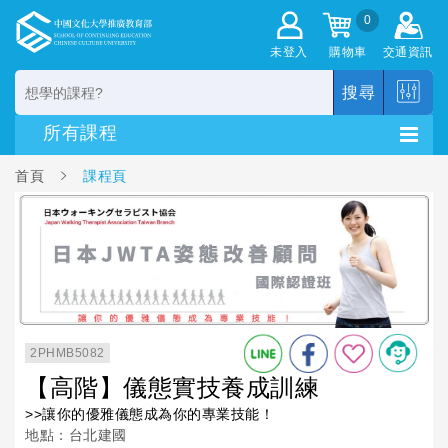
0
未登入
購物車
交通資訊
搜尋
首頁
課程頁
2PHMB5082
【高階】儀態實技養成訓練
>>讓你的優雅儀態成為你的專業技能！
地點：台北建國