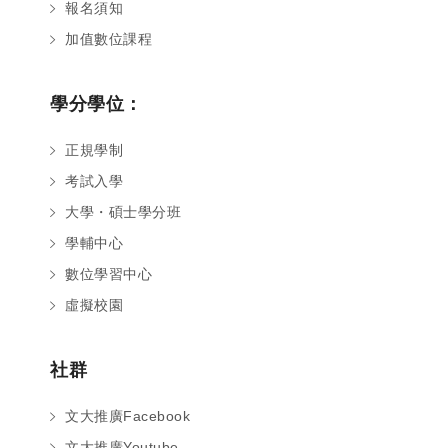
報名須知
加值數位課程
學分學位：
正規學制
考試入學
大學・碩士學分班
學輔中心
數位學習中心
虛擬校園
社群
文大推廣Facebook
文大推廣Youtube