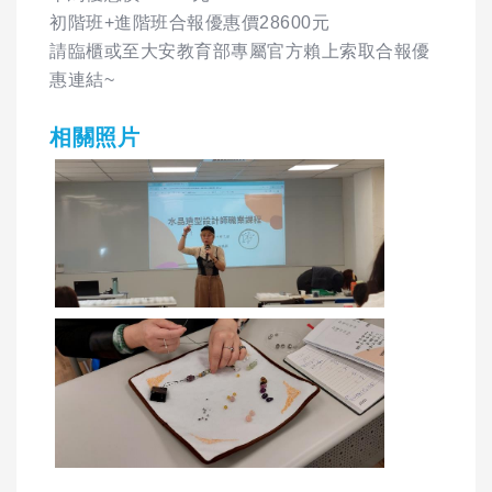
初階班+進階班合報優惠價28600元
請臨櫃或至大安教育部專屬官方賴上索取合報優
惠連結~
相關照片