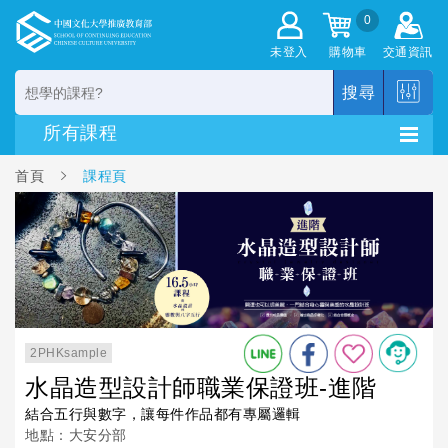
0
未登入
購物車
交通資訊
搜尋
首頁
課程頁
2PHKsample
水晶造型設計師職業保證班-進階
結合五行與數字，讓每件作品都有專屬邏輯
地點：大安分部