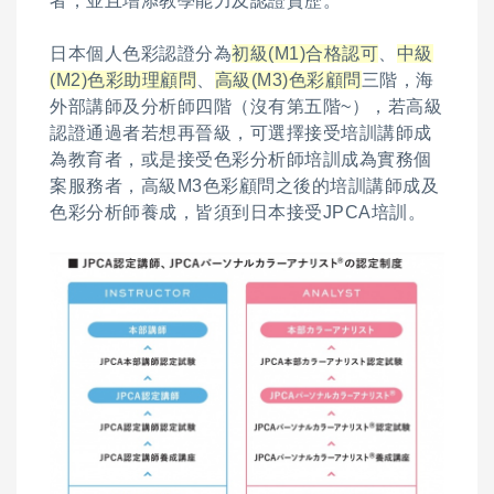
者，並且增添教學能力及認證資歷。
日本個人色彩認證分為
初級(M1)合格認可
、
中級
(M2)色彩助理顧問
、
高級(M3)色彩顧問
三階，海
外部講師及分析師四階（沒有第五階~），若高級
認證通過者若想再晉級，可選擇接受培訓講師成
為教育者，或是接受色彩分析師培訓成為實務個
案服務者，高級M3色彩顧問之後的培訓講師成及
色彩分析師養成，皆須到日本接受JPCA培訓。