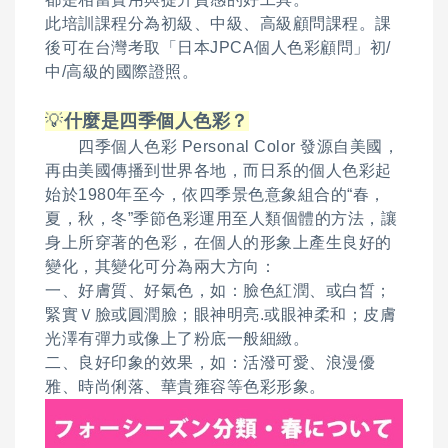
此培訓課程分為初級、中級、高級顧問課程。課
後可在台灣考取「日本JPCA個人色彩顧問」初/
中/高級的國際證照。
💡
什麼是四季個人色彩？
四季個人色彩 Personal Color 發源自美國，
再由美國傳播到世界各地，而日系的個人色彩起
始於1980年至今，依四季景色意象組合的“春，
夏，秋，冬”季節色彩運用至人類個體的方法，讓
身上所穿著的色彩，在個人的形象上產生良好的
變化，其變化可分為兩大方向：
一、好膚質、好氣色，如：臉色紅潤、或白晳；
緊實Ｖ臉或圓潤臉；眼神明亮.或眼神柔和；皮膚
光澤有彈力或像上了粉底一般細緻。
二、良好印象的效果，如：活潑可愛、浪漫優
雅、時尚俐落、華貴雍容等色彩形象。