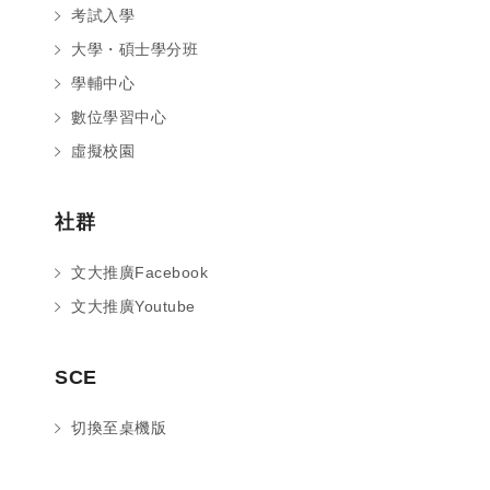
考試入學
大學・碩士學分班
學輔中心
數位學習中心
虛擬校園
社群
文大推廣Facebook
文大推廣Youtube
您好～ 歡迎來到中國文化大學推廣部！
SCE
如您對於課程有疑問，可至
意見信箱
留
言，我們將盡快與您聯繫。
切換至桌機版
※服務時間：週一至週六09:00~21:00；
週日09:00~17:00，國定假日除外。