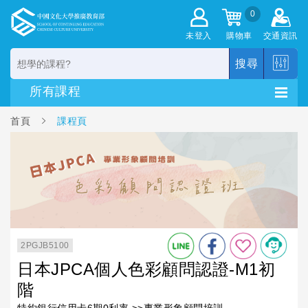
0
未登入
購物車
交通資訊
搜尋
首頁
課程頁
2PGJB5100
日本JPCA個人色彩顧問認證-M1初
階