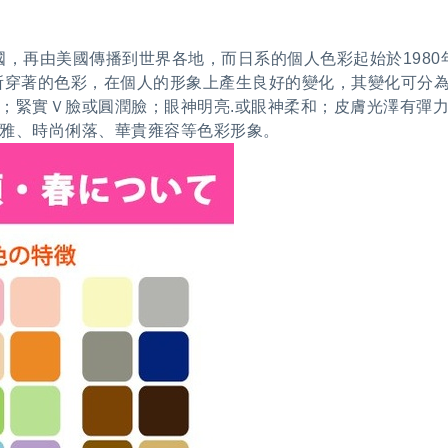
發源自美國，再由美國傳播到世界各地，而日系的個人色彩起始於19
所穿著的色彩，在個人的形象上產生良好的變化，其變化可分
；緊實Ｖ臉或圓潤臉；眼神明亮.或眼神柔和；皮膚光澤有彈
雅、時尚俐落、華貴雍容等色彩形象。