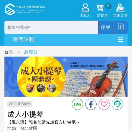
0
未登入
購物車
交通資訊
搜尋
首頁
課程頁
2PGHB5086
成人小提琴
【週六班】報名前請先加官方Line哦～
地點：台北建國