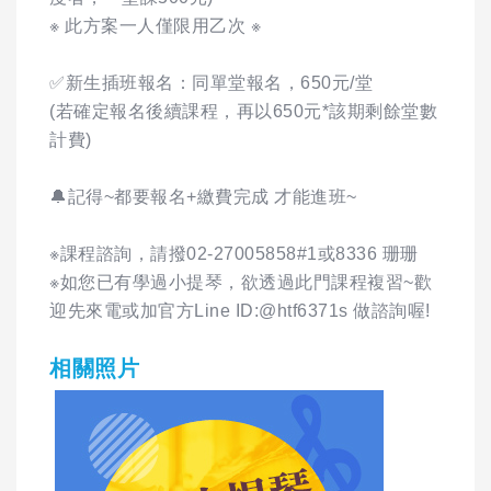
※ 此方案一人僅限用乙次 ※
✅新生插班報名：同單堂報名，650元/堂
(若確定報名後續課程，再以650元*該期剩餘堂數
計費)
🔔記得~都要報名+繳費完成 才能進班~
※課程諮詢，請撥02-27005858#1或8336 珊珊
※如您已有學過小提琴，欲透過此門課程複習~歡
迎先來電或加官方Line ID:@htf6371s 做諮詢喔!
相關照片