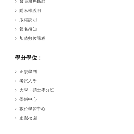
會員服務條款
隱私權說明
版權說明
報名須知
加值數位課程
學分學位：
正規學制
考試入學
大學・碩士學分班
學輔中心
數位學習中心
虛擬校園