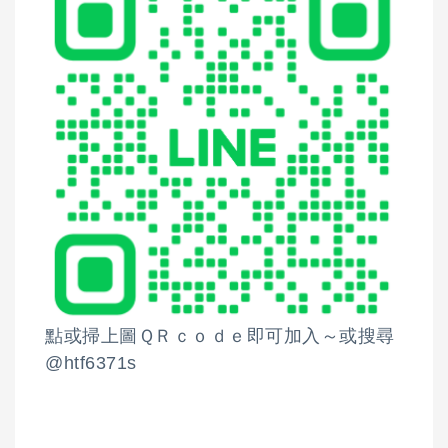
點或掃上圖ＱＲｃｏｄｅ即可加入～或搜尋
@htf6371s