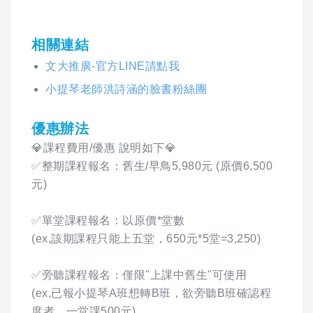
相關連結
文大推廣-官方LINE請點我
小提琴老師洪詩涵的臉書粉絲團
優惠辦法
💎課程費用/優惠 說明如下💎
✅整期課程報名：舊生/早鳥5,980元 (原價6,500
元)
✅單堂課程報名：以原價*堂數
(ex,該期課程只能上五堂，650元*5堂=3,250)
✅旁聽課程報名：僅限"上課中舊生"可使用
(ex,已報小提琴A班想轉B班，欲旁聽B班確認程
度者，一堂課500元)