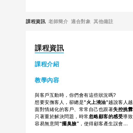
課程資訊
老師簡介
適合對象
其他備註
課程資訊
課程介紹
教學內容
與客戶互動時，你們會有這些狀況嗎?
想要安撫客人，卻總是
“火上澆油“
越說客人越
面對情緒化的客戶、常常自己也跟著
失控挑釁
只著重於解決問題，時常
忽略顧客的感受
導致
容易無意間
“擺臭臉”
，使得顧客產生誤會…