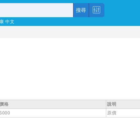
搜尋
康
中文
價格
說明
6000
原價