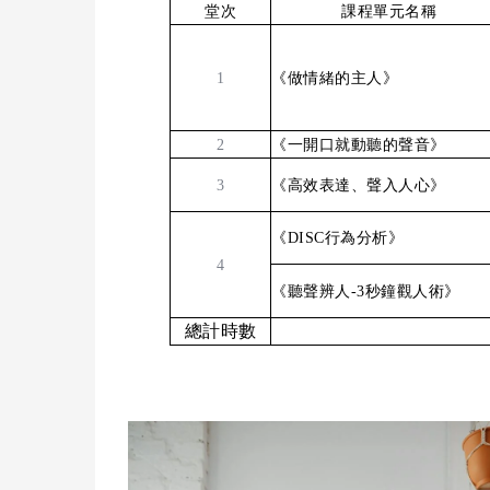
堂次
課程單元名稱
1
《做情緒的主人》
2
《一開口就動聽的聲音》
3
《高效表達、聲入人心》
《DISC行為分析》
4
《聽聲辨人-3秒鐘觀人術》
總計時數