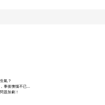
生氣？
，事後懊惱不已...
問題加劇！