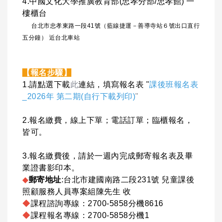
4.中國文化大學推廣教育部(忠孝分部/忠孝館) 一
樓櫃台
台北市忠孝東路一段41號（藍線捷運－善導寺站６號出口直行
五分鐘） 近台北車站
【報名步驟】
1.請點選下載
此
連結，填寫報名表
"
課後班報名表
_2026年 第二期(自行下載列印)
"
2.報名繳費，線上下單；電話訂單；臨櫃報名，
皆可。
3.報名繳費後，請於一週內完成郵寄報名表及畢
業證書影印本。
◆
郵寄地址
:台北市建國南路二段231號 兒童課後
照顧服務人員專案組陳先生 收
◆
課程諮詢專線：2700-5858分機8616
◆
課程報名專線：2700-5858分機1