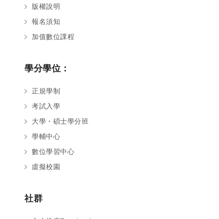
版權說明
報名須知
加值數位課程
學分學位：
正規學制
考試入學
大學・碩士學分班
學輔中心
數位學習中心
虛擬校園
社群