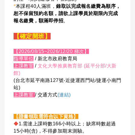
*
本課程40人滿班，
錄取以完成報名繳費為順序，
恕不保留預約名額，請欲上課學員於期限內完成
報名繳費，額滿即停招
。
【確定開班】
【2026/08/15~2026/12/20 梯次】
指導單位
/ 新北市政府教育局
上課教室
/
文化大學推廣教育部 (延平分部/大新
館)
(台北市延平南路127號-近捷運西門站/捷運小南門
站)
上課教室
/
交通方式
(連結)
【證書領取需符合以下資格】
◆
1.需達上課時數166小時以上；缺席時數超過
15小時(含)，不得參加期末測驗。