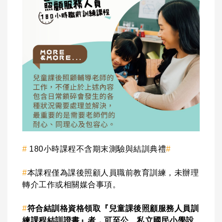
#
180小時課程不含期末測驗與結訓典禮
#
#
本課程僅為課後照顧人員職前教育訓練，未辦理
轉介工作或相關媒合事項。
#
符合
結訓格資格領取『兒童課後照顧服務人員訓
練課程結訓證書』者，可至公、私立國民小學設