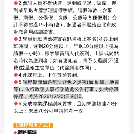
◆
2.參訓人員不得缺席、遲到或早退，缺席、遲
到或早退者應辦理請假手續。請假時數（含事
假、病假、公傷假、喪假、公假等各種假別）合
計不得超過15小時(含)，超過者不發給台北市政
府教育局結訓證書。
◆
3.學員到班時應確實在點名板上簽名(並簽上到
班時間，遲到20分鐘以上，早退10分鐘以上視為
請假一小時)，嚴禁學員請人代簽到、上課或於點
名時代為應到者，如有違犯者，將予以退訓(不退
費)並呈報主管單位（代簽到者亦同）。
◆
4.此課程上、下午皆須簽到。
◆
5.
課程期間如遇無法避免之災害(如:颱風、地震
等)，依行政院人事行政總處公告行事，如需停班
停課，將於2026/12/20(日)補課
。
◆
6.完成專業課程訓練要求，且期末測驗達70分
以上；未達70分可申請補考一次。
【課程報名方式】
◆
網路購課