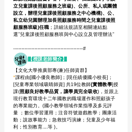
立兒童課後照顧服務之班級)、公所、私人或團體
設立，辦理兒童課後照顧服務之中心機構)、公、
私立幼兒園辦理加長照顧服務時間之兒童課後照
顧服務班級)任職
；詳細法規請至相關連結點
選"兒童課後照顧服務班與中心設立及管理辦法"
-------------------------------------------#
【授課老師簡介】
【文化大學推廣部專(兼)任師資群】
*
課程由[國小優良教師]；[現任績優國小校長]；
[兒童專業領域吸睛師資] 共19位教師
[實體教學
]授
課(
照顧良好教學品質，讓學員完全吸收
)，並跟上
現行教育環境十二年國教的職場運作和照顧孩子
的專業能力。(國小教學領域作業指導及多元評
量 ；數位學習運用；注音符號遊戲教學；團康活
動；說故事能力；急救技巧演練；兒童及少年福
利；性別教育....等 )。