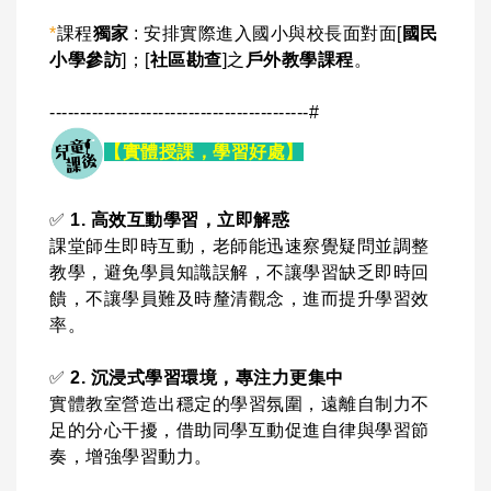
*
課程
獨家
: 安排實際進入國小與校長面對面[
國民
小學參訪
]；[
社區勘查
]之
戶外教學課程
。
-------------------------------------------#
【實體授課，學習好處
】
✅
1. 高效互動學習，立即解惑
課堂師生即時互動，老師能迅速察覺疑問並調整
教學，避免學員知識誤解，不讓學習缺乏即時回
饋，不讓學員難及時釐清觀念，進而提升學習效
率。
✅
2. 沉浸式學習環境，專注力更集中
實體教室營造出穩定的學習氛圍，遠離自制力不
足的分心干擾，借助同學互動促進自律與學習節
奏，增強學習動力。