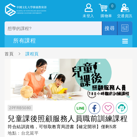
0
未登入
購物車
交通資訊
搜尋
首頁
課程頁
2PFRB5080
兒童課後照顧服務人員職前訓練課程
符合結訓資格，可領取教育局證書【確定開班】僅剩5席
地點：台北延平