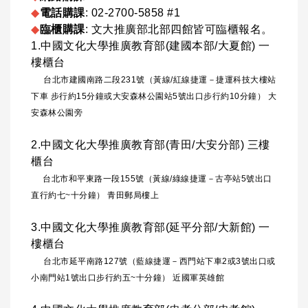
◆
電話購課
: 02-2700-5858 #1
◆
臨櫃購課
: 文大推廣部北部四館皆可臨櫃報名。
1.中國文化大學推廣教育部(建國本部/大夏館) 一
樓櫃台
台北市建國南路二段231號（黃線/紅線捷運－捷運科技大樓站
下車 步行約15分鐘或大安森林公園站5號出口步行約10分鐘） 大
安森林公園旁
2.中國文化大學推廣教育部(青田/大安分部) 三樓
櫃台
台北市和平東路一段155號（黃線/綠線捷運－古亭站5號出口
直行約七~十分鐘） 青田郵局樓上
3.中國文化大學推廣教育部(延平分部/大新館) 一
樓櫃台
台北市延平南路127號（藍線捷運－西門站下車2或3號出口或
小南門站1號出口步行約五~十分鐘） 近國軍英雄館