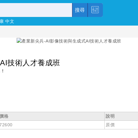
搜尋
康
中文
AI技術人才養成班
元！
價格
說明
72600
原價