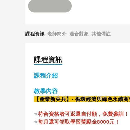
課程資訊
老師簡介
適合對象
其他備註
課程資訊
課程介紹
教學內容
【產業新尖兵】- 循環經濟與綠色永續
⭐
符合資格者可返還自付額，免費參訓！
⭐
每月還可領取學習獎勵金8000元！