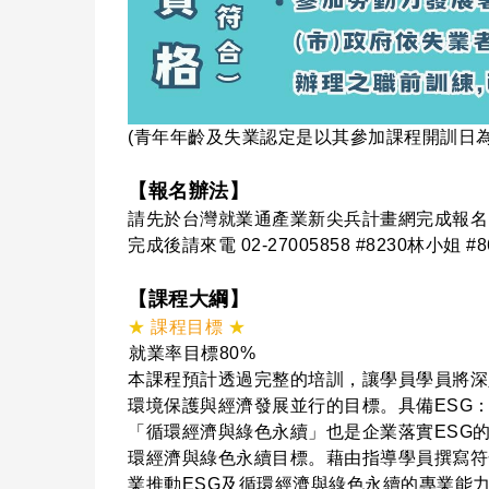
(青年年齡及失業認定是以其參加課程開訓日
【報名辦法】
請先於台灣就業通產業新尖兵計畫網完成報名
完成後請來電 02-27005858 #8230林
【課程大綱】
★
課程目標
★
就業率目標80%
本課程預計透過完整的培訓，讓學員學員將深
環境保護與經濟發展並行的目標。具備ESG：環境保護(
「循環經濟與綠色永續」也是企業落實ESG
環經濟與綠色永續目標。藉由指導學員撰寫符
業推動ESG及循環經濟與綠色永續的專業能