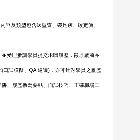
目內容及類型包含碳盤查、碳足跡、碳定價、
明，並受理參訓學員提交求職履歷，徵才廠商亦
如口試模擬、QA 建議)，亦可針對學員之履歷
職陷阱、履歷撰寫要點、面試技巧、正確職場工