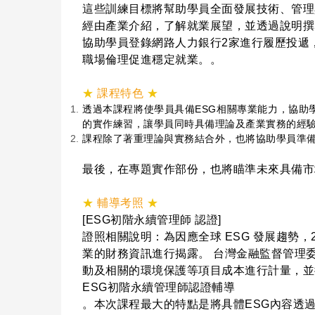
這些訓練目標將幫助學員全面發展技術、管理
經由產業介紹，了解就業展望，並透過說明撰
協助學員登錄網路人力銀行2家進行履歷投遞
職場倫理促進穩定就業。。
★
課程特色
★
透過本課程將使學員具備ESG相關專業能力，協
的實作練習，讓學員同時具備理論及產業實務的經
課程除了著重理論與實務結合外，也將協助學員準備
最後，在專題實作部份，也將瞄準未來具備市
★
輔導考照
★
[ESG初階永續管理師 認證]
證照相關說明：為因應全球 ESG 發展趨勢
業的財務資訊進行揭露。 台灣金融監督管理委
動及相關的環境保護等項目成本進行計量，並
ESG初階永續管理師認證輔導
。本次課程最大的特點是將具體ESG內容透