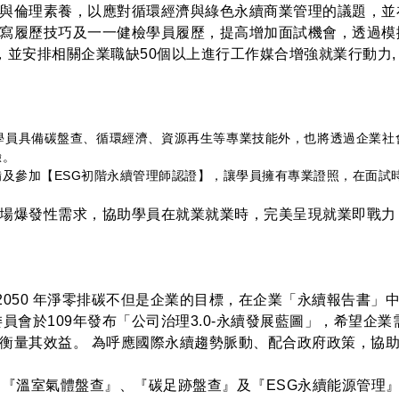
與倫理素養，以應對循環經濟與綠色永續商業管理的議題，並
寫履歷技巧及一一健檢學員履歷，提高增加面試機會，透過模
，並安排相關企業職缺50個以上進行工作媒合增強就業行動力,
助學員具備碳盤查、循環經濟、資源再生等專業技能外，也將透過企業社
驗。
及參加【ESG初階永續管理師認證】，讓學員擁有專業證照，在面試
場爆發性需求，協助學員在就業就業時，完美呈現就業即戰力
，2050 年淨零排碳不但是企業的目標，在企業「永續報告書
員會於109年發布「公司治理3.0-永續發展藍圖」，希望企
衡量其效益。 為呼應國際永續趨勢脈動、配合政府政策，協
過『溫室氣體盤查』、『碳足跡盤查』及『ESG永續能源管理