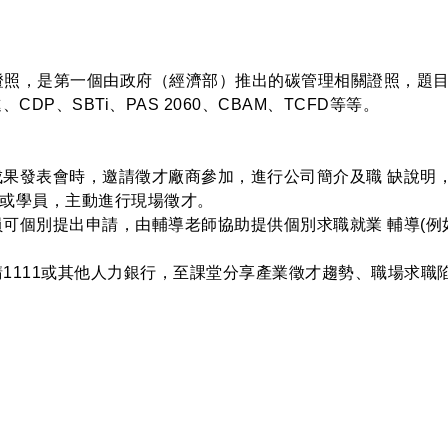
級證照，是第一個由政府（經濟部）推出的碳管理相關證照，題
P、SBTi、PAS 2060、CBAM、TCFD等等。
末成果發表會時，邀請徵才廠商參加，進行公司簡介及職 缺說
或學員，主動進行現場徵才。
員可個別提出申請，由輔導老師協助提供個別求職就業 輔導(例
請1111或其他人力銀行，至課堂分享產業徵才趨勢、職場求