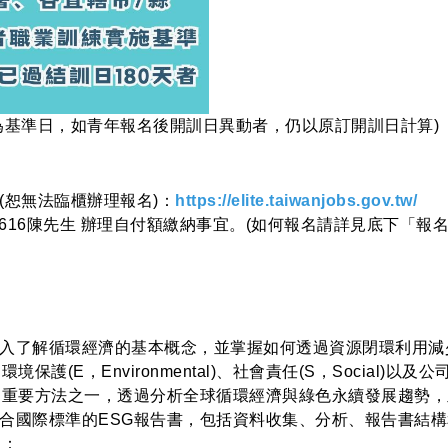
為基準日，如青年報名後開訓日異動者，仍以原訂開訓日計算)
(恕無法臨櫃辦理報名)：
https://elite.taiwanjobs.gov.tw/
小姐 #8616陳先生 辦理自付額繳納事宜。(如何報名請詳見底下「報
入了解循環經濟的基本概念，並掌握如何透過資源閉環利用減
E，Environmental)、社會責任(S，Social)以及公司
的重要方法之一，透過分析全球循環經濟與綠色永續發展趨勢
合國際標準的ESG報告書，包括資料收集、分析、報告書結
力：