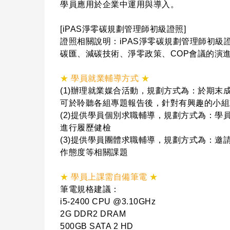
學員應用於企業中運用與導入。
[iPAS淨零碳規劃管理師初級證照]
證照相關說明：iPAS淨零碳規劃管理師初
碳匯、減碳技術、淨零政策、COP會議的演進、CD
★
學員就業輔導方式
★
(1)辦理就業媒合活動，規劃方式為：於期
可於聆聽各組專題報告後，針對有興趣的小組
(2)提供學員個別求職輔導，規劃方式為：學
進行履歷健檢
(3)提供學員團體求職輔導，規劃方式為：邀
作態度等相關課題
★
學員上課需自備筆電
★
筆電規格建議：
i5-2400 CPU @3.10GHz
2G DDR2 DRAM
500GB SATA 2 HD