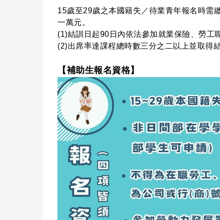
15歲至29歲之本國籍失／待業青年報名時
一萬元。
(1)結訓日起90日內依法參加就業保險、勞
(2)出席率達課程總時數三分之二以上並取得
【補助生報名資格】