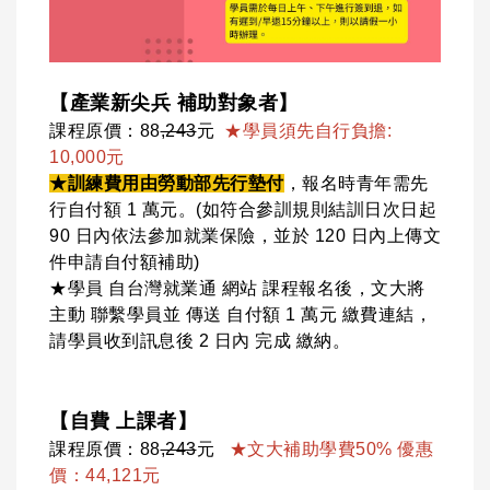
【產業新尖兵 補助對象者】
課程原價：88
,243
元
★學員須先自行負擔:
10,000元
★訓練費用由勞動部先行墊付
，報名時青年需先
行自付額 1 萬元。(如符合參訓規則結訓日次日起
90 日內依法參加就業保險，並於 120 日內上傳文
件申請自付額補助)
★學員 自台灣就業通 網站 課程報名後，文大將
主動 聯繫學員並 傳送 自付額 1 萬元 繳費連結，
請學員收到訊息後 2 日內 完成 繳納。
【自費 上課者】
課程原價：88
,243
元
★文大補助學費50% 優惠
價：44,121元