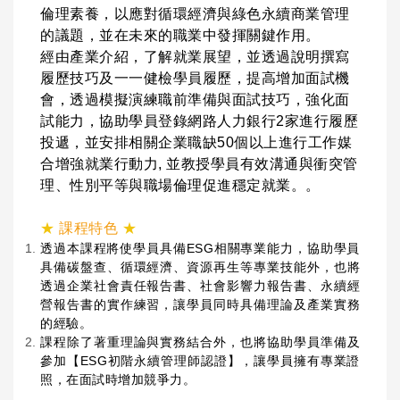
倫理素養，以應對循環經濟與綠色永續商業管理
的議題，並在未來的職業中發揮關鍵作用。
經由產業介紹，了解就業展望，並透過說明撰寫
履歷技巧及一一健檢學員履歷，提高增加面試機
會，透過模擬演練職前準備與面試技巧，強化面
試能力，協助學員登錄網路人力銀行2家進行履歷
投遞，並安排相關企業職缺50個以上進行工作媒
合增強就業行動力, 並教授學員有效溝通與衝突管
理、性別平等與職場倫理促進穩定就業。。
★
課程特色
★
透過本課程將使學員具備ESG相關專業能力，協助學員
具備碳盤查、循環經濟、資源再生等專業技能外，也將
透過企業社會責任報告書、社會影響力報告書、永續經
營報告書的實作練習，讓學員同時具備理論及產業實務
的經驗。
課程除了著重理論與實務結合外，也將協助學員準備及
參加【ESG初階永續管理師認證】，讓學員擁有專業證
照，在面試時增加競爭力。