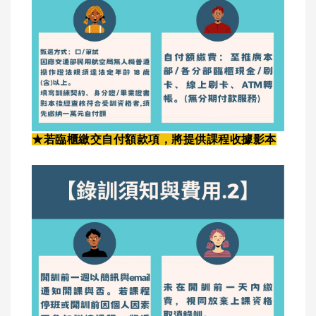
★若臨櫃繳交自付額款項，將提供課程收據影本