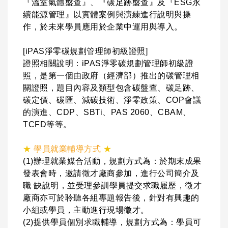
『溫室氣體盤查』、『碳足跡盤查』及『ESG永
續能源管理』以實體案例與演練進行說明與操
作，於未來學員應用於企業中運用與導入。
[iPAS淨零碳規劃管理師初級證照]
證照相關說明：iPAS淨零碳規劃管理師初級證
照，是第一個由政府（經濟部）推出的碳管理相
關證照，題目內容及類型包含碳盤查、碳足跡、
碳定價、碳匯、減碳技術、淨零政策、COP會議
的演進、CDP、SBTi、PAS 2060、CBAM、
TCFD等等。
★
學員就業輔導方式
★
(1)辦理就業媒合活動，規劃方式為：於期末成果
發表會時，邀請徵才廠商參加，進行公司簡介及
職 缺說明，並受理參訓學員提交求職履歷，徵才
廠商亦可於聆聽各組專題報告後，針對有興趣的
小組或學員，主動進行現場徵才。
(2)提供學員個別求職輔導，規劃方式為：學員可