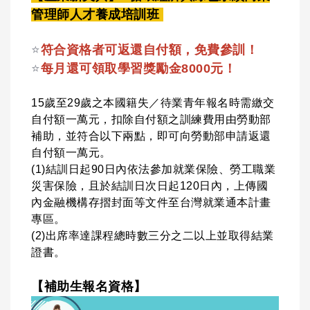
管理師人才養成培訓班
⭐
符合資格者可返還自付額，免費參訓！
⭐
每月還可領取學習獎勵金8000元！
15歲至29歲之本國籍失／待業青年報名時需繳交
自付額一萬元，扣除自付額之訓練費用由勞動部
補助，並符合以下兩點，即可向勞動部申請返還
自付額一萬元。
(1)結訓日起90日內依法參加就業保險、勞工職業
災害保險，且於結訓日次日起120日內，上傳國
內金融機構存摺封面等文件至台灣就業通本計畫
專區。
(2)出席率達課程總時數三分之二以上並取得結業
證書。
【補助生報名資格】