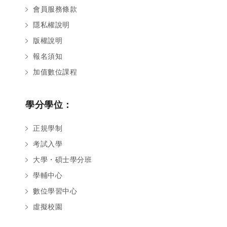
會員服務條款
隱私權說明
版權說明
報名須知
加值數位課程
學分學位：
正規學制
考試入學
大學・碩士學分班
學輔中心
數位學習中心
虛擬校園