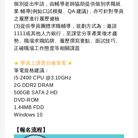
個別提出申請，由輔導老師協助提供個別求職就
業 輔導(例如口試模擬、QA 建議)，亦可針對學員
之履歷進行履歷健檢
(3)提供學員團體求職輔導，規劃方式為：邀請
1111或其他人力銀行，至課堂分享產業徵才趨
勢、職場求職陷阱、履歷撰寫要點、面試技巧、
正確職場工作態度等相關課題
★
學員上課需自備筆電
★
筆電規格建議：
i5-2400 CPU @3.10GHz
2G DDR2 DRAM
500GB SATA 2 HD
DVD-ROM
1.44MB FDD
Windows 10
【報名流程】