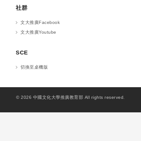
社群
文大推廣Facebook
文大推廣Youtube
SCE
切換至桌機版
© 2026 中國文化大學推廣教育部 All rights reserved.
您好～ 歡迎來到中國文化大學推廣部！
如您對於課程有疑問，可至
意見信箱
留