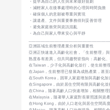
・提早為自己的人生與未來做好規劃
・減輕家人在後事處理時的心理與時間負擔
・確保個人的意願被尊重與實現
・讓遺產、文件與重要事務得到妥善管理
・避免家庭衝突與資訊混亂
・為自己與家人帶來安心與平靜
__________________________________
亞洲區域生前整理產業分析與重要性
亞洲正快速進入高齡化社會，「生前整理」與
熟度各有差異，但共同趨勢皆指向：高齡化、
在Taiwan，少子化與高齡化並行，使生前
在Japan，生前整理已發展為成熟產業，
在South Korea，因單人家庭增加與
在Singapore，由於居住空間有限與高
在China，隨著高齡人口快速增加，相關整
在Malaysia，隨著華人家庭對長輩照護
在Hong Kong，由於人口老化與居住空
在Macau，隨著高齡人口比例提升，相關