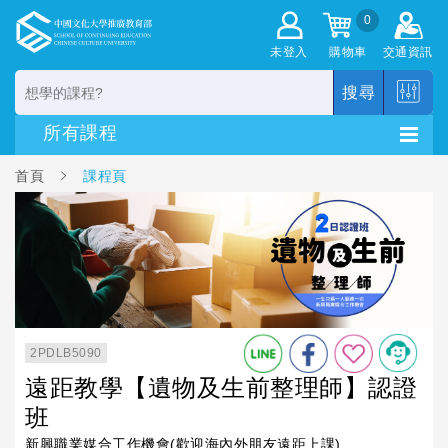
0
未登入
購物車
交通資訊
搜尋
首頁
課程頁
2PDLB5090
遠距教學【遺物及生前整理師】認證
班
新興職業媒合工作機會(歡迎海內外朋友遠距上課)