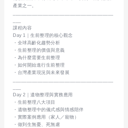
產業之一。
_____________________________________
___
課程內容
Day 1｜生前整理的核心觀念
・全球高齡化趨勢分析
・生前整理的價值與意義
・為什麼需要生前整理
・如何開始進行生前整理
・台灣產業現況與未來發展
_____________________________________
___
Day 2｜遺物整理與實務應用
・生前整理八大項目
・遺物整理中的儀式感與情感陪伴
・實際案例應用（家人／寵物）
・做到生無憂、死無慮