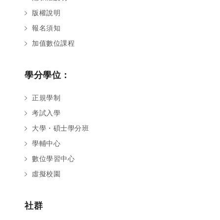
版權說明
報名須知
加值數位課程
學分學位：
正規學制
考試入學
大學・碩士學分班
學輔中心
數位學習中心
虛擬校園
社群