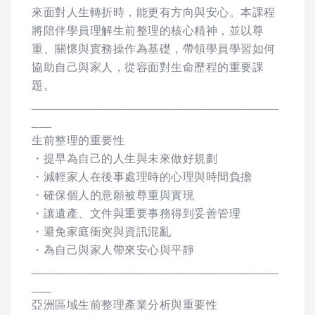
來面對人生轉折時，能更有方向與安心。本課程
將陪伴學員理解生前整理的核心精神，並以尊
重、關懷與實務操作為基礎，帶領學員學習如何
協助自己與家人，從容面對生命歷程的重要課
題。
_____________________________________
___
生前整理的重要性
・提早為自己的人生與未來做好規劃
・減輕家人在後事處理時的心理與時間負擔
・確保個人的意願被尊重與實現
・讓遺產、文件與重要事務得到妥善管理
・避免家庭衝突與資訊混亂
・為自己與家人帶來安心與平靜
_____________________________________
___
亞洲區域生前整理產業分析與重要性