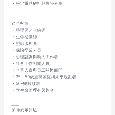
・檢定重點解析與實務分享
_____________________________________
___
適合對象
・整理師／收納師
・生命禮儀師
・照顧服務員
・保險從業人員
・心理諮詢與助人工作者
・社會工作相關人員
・企業人資與員工關懷部門
・35－50歲重視家庭與未來規劃者
・50+樂齡族群
・對生命整理有興趣者
_____________________________________
___
延伸應用領域