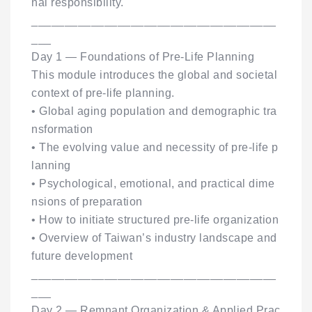
nal responsibility.
_____________________________________
___
Day 1 — Foundations of Pre-Life Planning
This module introduces the global and societal
context of pre-life planning.
• Global aging population and demographic tra
nsformation
• The evolving value and necessity of pre-life p
lanning
• Psychological, emotional, and practical dime
nsions of preparation
• How to initiate structured pre-life organization
• Overview of Taiwan’s industry landscape and
future development
_____________________________________
___
Day 2 — Remnant Organization & Applied Prac