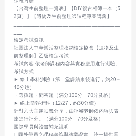
課程附贈
【台灣生前整理一覽表】【DIY復古相簿一本（5
2頁）】【遺物及生前整理師課程專業講義】
_____________________________________
___
檢定考試資訊
社團法人中華樂活整理收納檢定協會【遺物及生
前整理師】乙級檢定考試
考試內容 依老師課程內容與實務應用進行測驗。
考試方式
► 線上學科測驗（第二堂課結束後進行，約20－
40分鐘）
・選擇題・問答題（滿分100分，70分及格）
► 線上簡報術科（12/27，約30分鐘）
針對六大主題抽籤分享，由評審老師依內容與表
達進行評分。（滿分100分，70分及格）
國際學員與證書補充說明
 國外學員之課程講義與結業證書，統一提供電