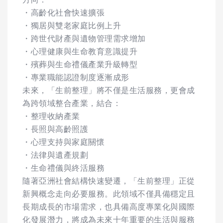
・高齡化社會快速擴張
・獨居與雙老家庭比例上升
・跨世代財產與遺物管理需求增加
・心理健康與生命教育意識提升
・殯葬與生命禮儀產業升級轉型
・專業職能認證制度逐漸成形
未來，「生前整理」將不僅是生活服務，更會成
為跨領域整合產業，結合：
・整理收納產業
・長照與高齡照護
・心理支持與家庭關懷
・法律與遺產規劃
・生命禮儀與終活服務
隨著亞洲社會結構快速變遷，「生前整理」正從
新興概念走向必要服務。此領域不僅具備穩定且
長期成長的市場需求，也具備高度專業化與國際
化發展潛力，將成為未來十年重要的生活與服務