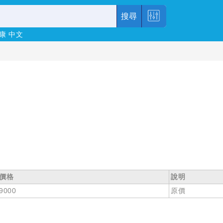
搜尋
康
中文
價格
說明
9000
原價