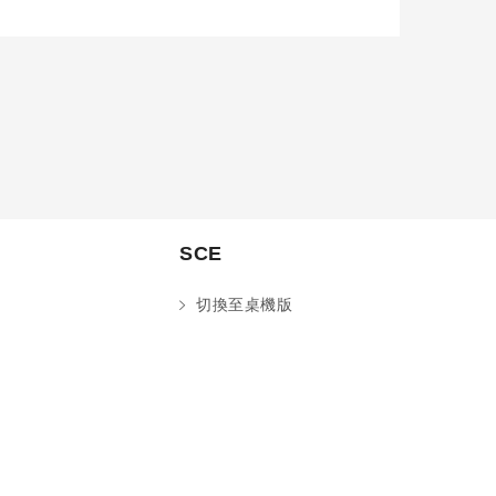
SCE
切換至桌機版
您好～ 歡迎來到中國文化大學推廣部！