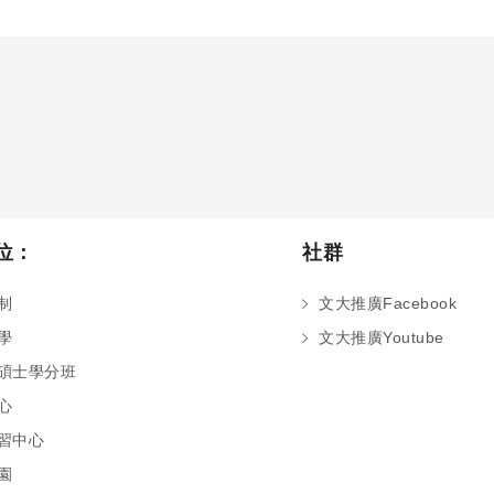
位：
社群
制
文大推廣Facebook
學
文大推廣Youtube
碩士學分班
心
習中心
園