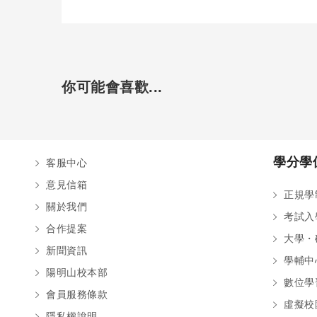
你可能會喜歡...
學分學
客服中心
意見信箱
正規學
關於我們
考試入
合作提案
大學・
新聞資訊
學輔中
陽明山校本部
數位學
會員服務條款
虛擬校
隱私權說明