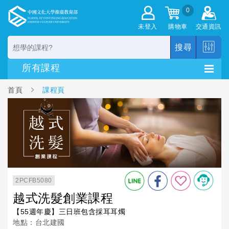
0
未登入
購物車
交通資訊
搜尋
首頁
課程頁
2PCFB5080
越式洗髮創業課程
【55週年慶】三日班包含採耳耳燭
地點：台北建國