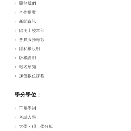
關於我們
合作提案
新聞資訊
陽明山校本部
會員服務條款
隱私權說明
版權說明
報名須知
加值數位課程
學分學位：
正規學制
考試入學
大學・碩士學分班