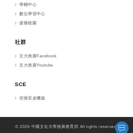
學輔中心
數位學習中心
虛擬校園
社群
文大推廣Facebook
文大推廣Youtube
您好～ 歡迎來到中國文化大學推廣部！
SCE
如您對於課程有疑問，可至
意見信箱
留
言，我們將盡快與您聯繫。
切換至桌機版
※服務時間：週一至週六09:00~21:00；
週日09:00~17:00，國定假日除外。
© 2026 中國文化大學推廣教育部 All rights reserved.
報名及退
官方臉書
意見信箱