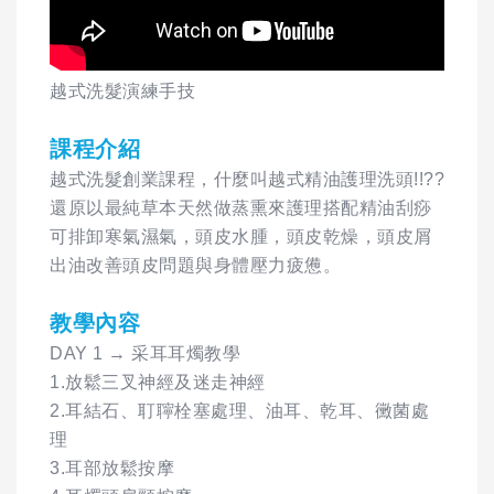
越式洗髮演練手技
課程介紹
越式洗髮創業課程，什麼叫越式精油護理洗頭!!??
還原以最純草本天然做蒸熏來護理搭配精油刮痧
可排卸寒氣濕氣，頭皮水腫，頭皮乾燥，頭皮屑
出油改善頭皮問題與身體壓力疲憊。
教學內容
DAY 1 → 采耳耳燭教學
1.放鬆三叉神經及迷走神經
2.耳結石、耵聹栓塞處理、油耳、乾耳、黴菌處
理
3.耳部放鬆按摩