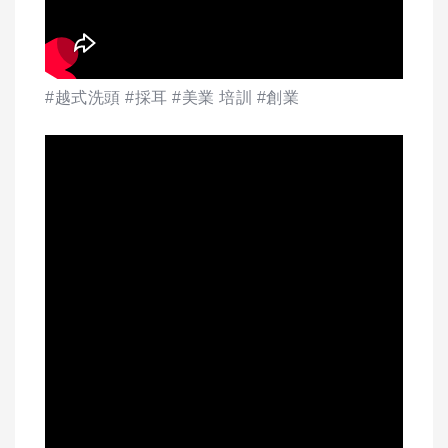
#越式洗頭 #採耳 #美業 培訓 #創業