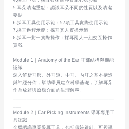
4.採耳心法：採耳技術順序實施心法步驟
5.耳朵清潔重點：認識耳朵不同的性質以及清潔
要點
6.採耳工具使用示範：52項工具實際使用示範
7.採耳過程示範：採耳真人實操示範
8.採耳一對一實際操作：採耳兩人一組交互操作
實戰
Module 1｜Anatomy of the Ear 耳部結構與機能
認識
深入解析耳廓、外耳道、中耳、內耳之基本構造
與神經分佈，幫助學員建立科學基礎，了解耳朵
作為放鬆與療癒介面的生理解釋。
_____________________________________
___
Module 2｜Ear Picking Instruments 采耳專用工
具認識
全盤認識專業采耳工具，包括傳統銀針、可視導