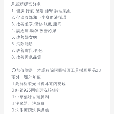
💁‍薰臍暖宮好處
1. 健脾.行氣.溫陽.補腎.調理氣血
2. 促進腹部和下半身血液循環
3. 改善虛寒.便秘.脹氣.腹痛
4. 調經痛.助孕.改善泌尿
5. 改善婦女病
6. 消除脂肪
7. 改善膚質.氣色
8. 改善睡眠品質
⭕️加值贈送：本課程除附贈採耳工具採耳用品28
項外，額外加值
 高解析發光可視耳道內視鏡
 純銀925圓錐頭洗眼銀針
 中草藥味香薰臍燭
 洗鼻器、洗鼻鹽
 洗眼薰臍洗鼻講義