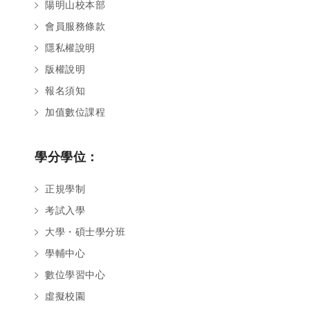
陽明山校本部
會員服務條款
隱私權說明
版權說明
報名須知
加值數位課程
學分學位：
正規學制
考試入學
大學・碩士學分班
學輔中心
數位學習中心
虛擬校園