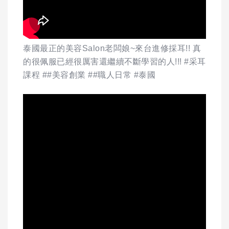
泰國最正的美容Salon老闆娘~來台進修採耳!! 真
的很佩服已經很厲害還繼續不斷學習的人!!! #采耳
課程 ##美容創業 ##職人日常 #泰國