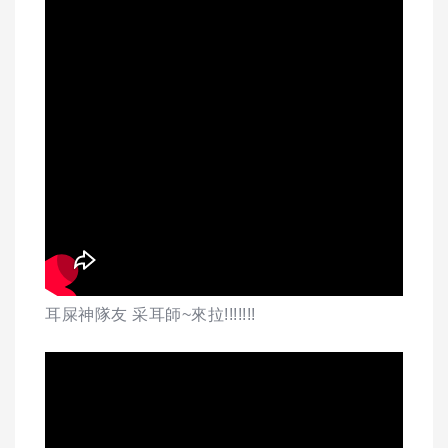
耳屎神隊友 采耳師~來拉!!!!!!!