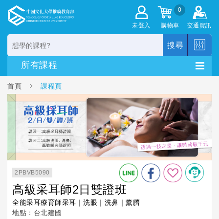
0
未登入
購物車
交通資訊
搜尋
首頁
課程頁
2PBVB5090
高級采耳師2日雙證班
全能采耳療育師采耳｜洗眼｜洗鼻｜薰臍
地點：台北建國