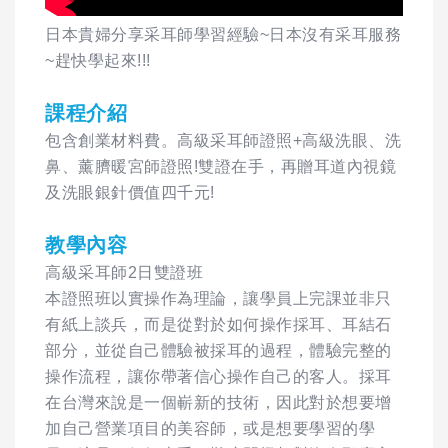
日本貴婦分享采耳師學習經驗~日本沒有采耳服務
~趕快學起來!!!
課程介紹
包含創業材料費。高級采耳師證照+高級洗眼、洗
鼻、薰臍暖宮師證照!雙證在手，再贈耳道內視鏡
及洗眼銀針價值四千元!
教學內容
高級采耳師2日雙證班
本證照班以實操作為理論，讓學員上完課並非只
有紙上談兵，而是從對於如何操作採耳、耳結石
部分，並從自己體驗被採耳的過程，體驗完整的
操作流程，讓你帶著信心操作自己的客人。採耳
在台灣來說是一個嶄新的技術，因此對於想要增
加自己營業項目的美容師，或是想要學習的學