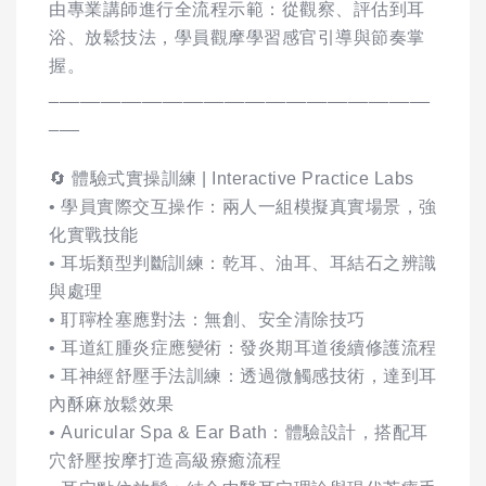
由專業講師進行全流程示範：從觀察、評估到耳
浴、放鬆技法，學員觀摩學習感官引導與節奏掌
握。
_____________________________________
___
🔄 體驗式實操訓練 | Interactive Practice Labs
• 學員實際交互操作：兩人一組模擬真實場景，強
化實戰技能
• 耳垢類型判斷訓練：乾耳、油耳、耳結石之辨識
與處理
• 耵聹栓塞應對法：無創、安全清除技巧
• 耳道紅腫炎症應變術：發炎期耳道後續修護流程
• 耳神經舒壓手法訓練：透過微觸感技術，達到耳
內酥麻放鬆效果
• Auricular Spa & Ear Bath：體驗設計，搭配耳
穴舒壓按摩打造高級療癒流程