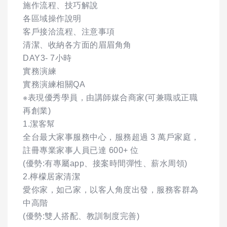
施作流程、技巧解說
各區域操作說明
客戶接洽流程、注意事項
清潔、收納各方面的眉眉角角
DAY3- 7小時
實務演練
實務演練相關QA
※表現優秀學員，由講師媒合商家(可兼職或正職
再創業)
1.潔客幫
全台最大家事服務中心，服務超過 3 萬戶家庭，
註冊專業家事人員已達 600+ 位
(優勢:有專屬app、接案時間彈性、薪水周領)
2.檸檬居家清潔
愛你家，如己家，以客人角度出發，服務客群為
中高階
(優勢:雙人搭配、教訓制度完善)