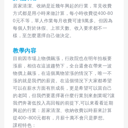
居家清潔、收納是近幾年興起的行業，常見收費
方式都是用小時來做計算，每小時收費從400-80
0元不等，單人作業每月收費可達9萬多。但因為
每個人對於休假、上班天數、收入要求都不一
樣，至怎麼選擇自己做決定。
教學內容
目前因市場上物價飆漲，行政院也在明年拍板要
漲薪，相信在這波趨勢下，全台還會在帶來一波
物價上飆漲，在這個萬物皆漲的情況下，唯一不
漲的就是我們的薪資。在這個情況下大家都希望
可以在薪水方面有所成長，更是希望可以當自己
的老闆，但我們要選擇著什麼行業別來創業呢?讓
我們奔著低投入高回報的前提下,可以來看看近期
興起的行業：居家清潔、收納收費以時薪來計算
從400~800元都有，月薪十萬不會只是夢想。
課程特色：