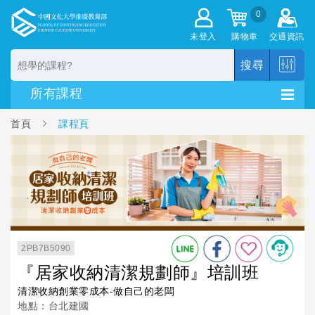
0
未登入
購物車
交通資訊
搜尋
首頁
課程頁
2PB7B5090
『居家收納清潔規劃師』培訓班
清潔收納創業零成本-做自己的老闆
地點：台北建國