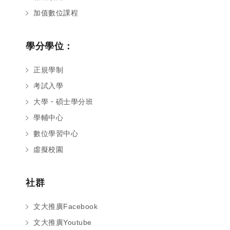
加值數位課程
學分學位：
正規學制
考試入學
大學・碩士學分班
學輔中心
數位學習中心
虛擬校園
社群
文大推廣Facebook
文大推廣Youtube