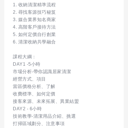
1. 收納清潔精準流程
2. 尋找客源技巧秘笈
3. 媒合業界知名商家
4. 高階客戶接待方法
5. 如何定價自行創業
6. 清潔收納共學融合
課程大綱：
DAY1 -5小時
市場分析-帶你認識居家清潔
經營方式、項目
當區價格分析、了解
收費標準、如何定價
接客來源、未來拓展、異業結盟
DAY2 - 6小時
技術教學-清潔用品介紹、挑選
打掃區域劃分、注意事項