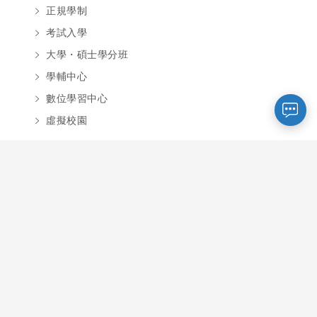
您好～ 歡迎來到中國文化大學推廣部！
正規學制
如您對於課程有疑問，可至
意見信箱
留
考試入學
言，我們將盡快與您聯繫。
大學・碩士學分班
※服務時間：週一至週六09:00~21:00；
週日09:00~17:00，國定假日除外。
學輔中心
數位學習中心
報名及退
虛擬校園
官方臉書
意見信箱
費須知
社群
文大推廣Facebook
文大推廣Youtube
SCE
切換至桌機版