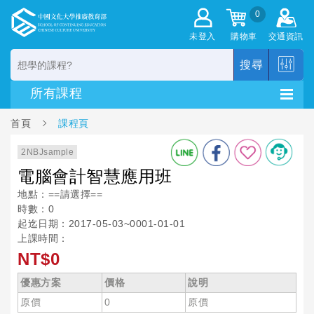
0
未登入
購物車
交通資訊
搜尋
首頁
課程頁
2NBJsample
電腦會計智慧應用班
地點：==請選擇==
時數：0
起迄日期：2017-05-03~0001-01-01
上課時間：
NT$0
優惠方案
價格
說明
原價
0
原價