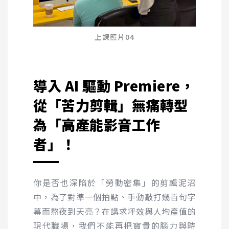
上課照片04
導入
AI
驅動
Premiere
，
從「苦力剪輯」無痛轉型
為「高產能影音工作
者」！
你是否也深陷於「勞動密集」的剪輯泥沼
中，為了對準一個拍點、手動敲打幾百句字
幕而熬夜到天亮？在講求坪效與人均產值的
現代職場，我們不能再把寶貴的腦力與時