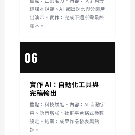
重點：
企劃能力。
內容：
文字與分
鏡腳本規範、
AI
邏輯對比與分鏡產
出演示。
實作：
完成下週所需最終
腳本。
06
實作
AI
：自動化工具與
完稿輸出
重點：
科技賦能。
內容：
AI
自動字
幕、語音增強、社群平台格式參數
設定。
結業：
成果作品發表與點
評。