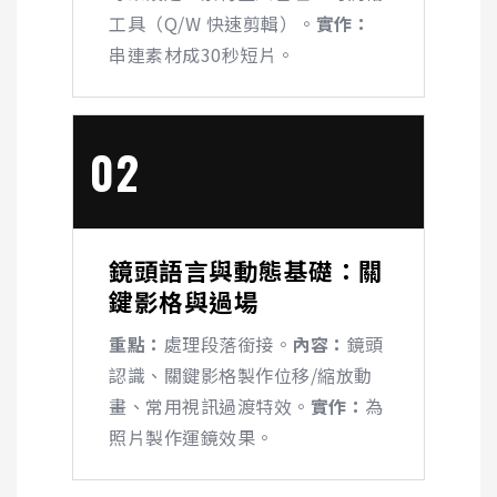
工具（
Q/W
快速剪輯）。
實作：
串連素材成30秒短片。
02
鏡頭語言與動態基礎：關
鍵影格與過場
重點：
處理段落銜接。
內容：
鏡頭
認識、關鍵影格製作位移/縮放動
畫、常用視訊過渡特效。
實作：
為
照片製作運鏡效果。