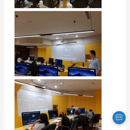
您好～ 歡迎來到中國文化大學推廣部！
如您對於課程有疑問，可至
意見信箱
留
言，我們將盡快與您聯繫。
※服務時間：週一至週六09:00~21:00；
週日09:00~17:00，國定假日除外。
報名及退
官方臉書
意見信箱
費須知