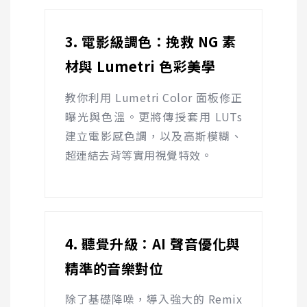
3. 電影級調色：挽救
NG
素
材與
Lumetri
色彩美學
教你利用
Lumetri Color
面板修正
曝光與色溫。更將傳授套用
LUTs
建立電影感色調，以及高斯模糊、
超連結去背等實用視覺特效。
4. 聽覺升級：
AI
聲音優化與
精準的音樂對位
除了基礎降噪，導入強大的
Remix