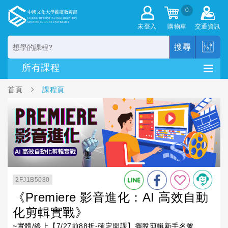
0
未登入
購物車
交通資訊
搜尋
首頁
課程頁
2FJ1B5080
《Premiere 影音進化：AI 高效自動
化剪輯實戰》
~實體/線上【7/27前88折-確定開課】擺脫剪輯新手名號