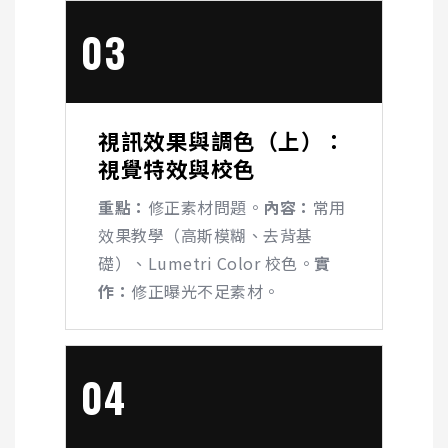
03
視訊效果與調色（上）：
視覺特效與校色
重點：
修正素材問題。
內容：
常用
效果教學（高斯模糊、去背基
礎）、
Lumetri Color
校色。
實
作：
修正曝光不足素材。
04