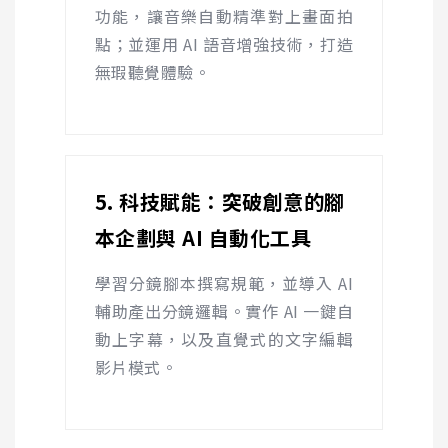
功能，讓音樂自動精準對上畫面拍
點；並運用
AI
語音增強技術，打造
無瑕聽覺體驗。
5. 科技賦能：突破創意的腳
本企劃與
AI
自動化工具
學習分鏡腳本撰寫規範，並導入
AI
輔助產出分鏡邏輯。實作
AI
一鍵自
動上字幕，以及直覺式的文字編輯
影片模式。