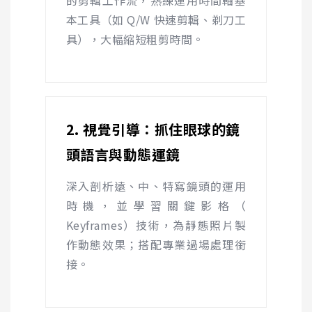
的剪輯工作流，熟練運用時間軸基
本工具（如
Q/W
快速剪輯、剃刀工
具），大幅縮短粗剪時間。
2. 視覺引導：抓住眼球的鏡
頭語言與動態運鏡
深入剖析遠、中、特寫鏡頭的運用
時機，並學習關鍵影格（
Keyframes
）技術，為靜態照片製
作動態效果；搭配專業過場處理銜
接。