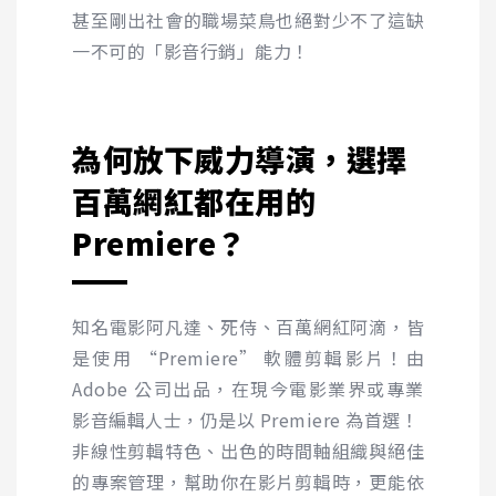
甚至剛出社會的職場菜鳥也絕對少不了這缺
一不可的「影音行銷」能力！
為何放下威力導演，選擇
百萬網紅都在用的
Premiere
？
知名電影阿凡達、死侍、百萬網紅阿滴，皆
是使用 “
Premiere
” 軟體剪輯影片！由
Adobe
公司出品，在現今電影業界或專業
影音編輯人士，仍是以
Premiere
為首選！
非線性剪輯特色、出色的時間軸組織與絕佳
的專案管理，幫助你在影片剪輯時，更能依