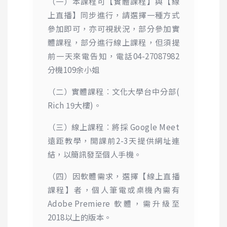
（一）本課程可【實體課程】與【線
上直播】同步進行，請選擇一種方式
參加即可，亦可視狀況，部分參加實
體課程，部分進行線上課程，但須提
前一天來電告知，電話04-27087982
分機109余小姐
（二）實體課程︰文化大學台中分部(
Rich 19
大樓)。
（三）線上課程︰將採
Google Meet
遠距教學，開課前2-3天提供網址連
結，以簡訊發至個人手機。
（四）因軟體需求，選擇【線上直播
課程】者，個人筆電或桌機內需有
Adobe Premiere
軟體，需升級至
2018以上的版本。