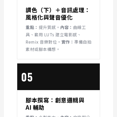
調色（下）＋音訊處理：
風格化與聲音優化
重點：
提升質感。
內容：
曲線工
具、套用
LUTs
建立電影感、
Remix
音樂對位。
實作：
準備自拍
素材或腳本構想。
05
腳本撰寫：創意邏輯與
AI
輔助