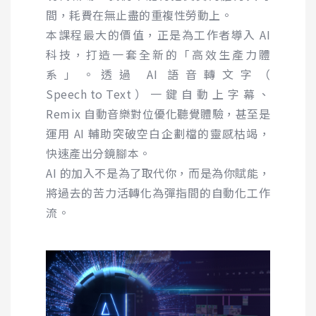
間，耗費在無止盡的重複性勞動上。
本課程最大的價值，正是為工作者導入
AI
科技，打造一套全新的「高效生產力體
系」。透過
AI
語音轉文字（
Speech to Text
）一鍵自動上字幕、
Remix
自動音樂對位優化聽覺體驗，甚至是
運用
AI
輔助突破空白企劃檔的靈感枯竭，
快速產出分鏡腳本。
AI
的加入不是為了取代你，而是為你賦能，
將過去的苦力活轉化為彈指間的自動化工作
流。