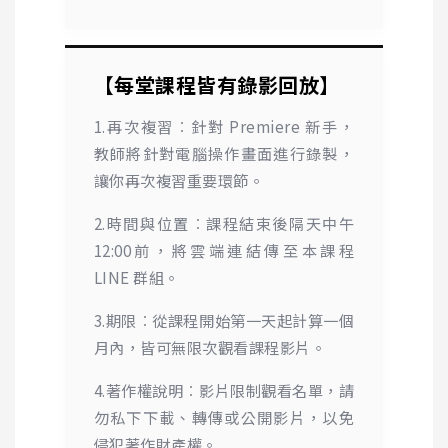
【每堂課程皆有錄影回放】
1.再次複習︰針對
Premiere
新手，
教師將針對電腦操作畫面進行錄製，
讓你再次複習重要環節。
2.時間與位置︰課程結束後隔天中午
12:00前，將雲端連結傳至本課程
LINE
群組。
3.期限︰從課程開始第一天起計算一個
月內，皆可無限次觀看課程影片。
4.著作權說明︰影片限制觀看名單，請
勿私下下載、轉傳或公開影片，以免
侵犯著作財產權。