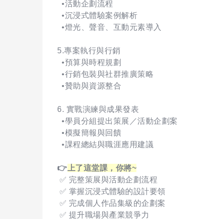
•活動企劃流程
•沉浸式體驗案例解析
•燈光、聲音、互動元素導入
5.專案執行與行銷
•預算與時程規劃
•行銷包裝與社群推廣策略
•贊助與資源整合
6. 實戰演練與成果發表
•學員分組提出策展／活動企劃案
•模擬簡報與回饋
•課程總結與職涯應用建議
👉
上了這堂課，你將~
✅ 完整策展與活動企劃流程
✅ 掌握沉浸式體驗的設計要領
✅ 完成個人作品集級的企劃案
✅ 提升職場與產業競爭力