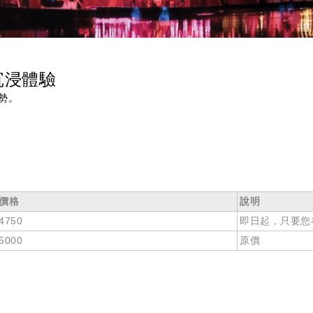
沉浸體驗
勢。
價格
說明
4750
即日起，只要您
5000
原價