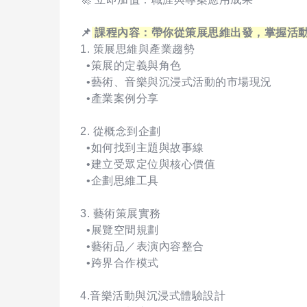
📌
課程內容：帶你從策展思維出發，掌握活
1. 策展思維與產業趨勢
•策展的定義與角色
•藝術、音樂與沉浸式活動的市場現況
•產業案例分享
2. 從概念到企劃
•如何找到主題與故事線
•建立受眾定位與核心價值
•企劃思維工具
3. 藝術策展實務
•展覽空間規劃
•藝術品／表演內容整合
•跨界合作模式
4.音樂活動與沉浸式體驗設計