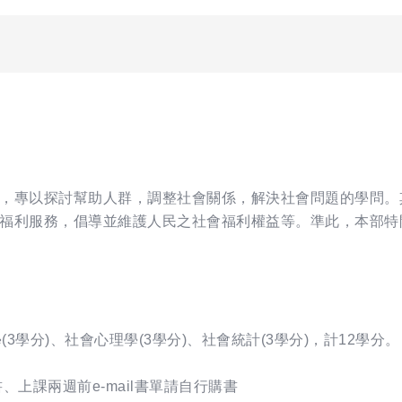
，專以探討幫助人群，調整社會關係，解決社會問題的學問。
福利服務，倡導並維護人民之社會福利權益等。準此，本部特
學(3學分)、社會心理學(3學分)、社會統計(3學分)，計12學分。
上課兩週前e-mail書單請自行購書