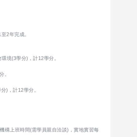
1至2年完成。
環境(3學分)，計12學分。
學分。
學分)，計12學分。
。
機構上班時間(需學員親自洽談)，實地實習每