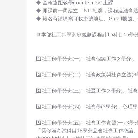
◆ 全程遠距教學google meet 上課
◆ 開課前一周建立 LINE 社群，課程連結會貼
◆ 報名時請填寫可收掛號地址、Gmail帳號
🟥本部社工師學分班規劃課程計15科目45學
1️⃣社工師學分班(一)：社會個案工作(3學分
2️⃣社工師學分班(二)：社會政策與社會立法(
3️⃣社工師學分班(三)：社區工作(3學分)、社
4️⃣社工師學分班(四)：社會學(3學分)、心理
5️⃣社工師學分班(五)：社會工作實習(一) 3
「需修滿考試科目18學分且含社會工作概論