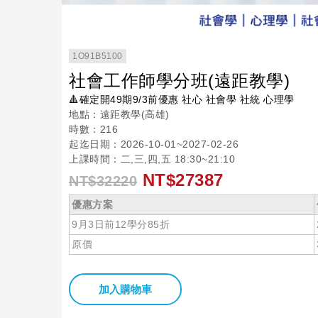
1O91B5100
社會工作師學分班(遠距教學)
🔺確定開49期9/3前優惠 社心 社會學 社統 心理學
地點：遠距教學(高雄)
時數：216
起迄日期：2026-10-01~2027-02-26
上課時間：二,三,四,五 18:30~21:10
NT$27387
NT$32220
優惠方案
9月3日前12學分85折
原價
加入購物車