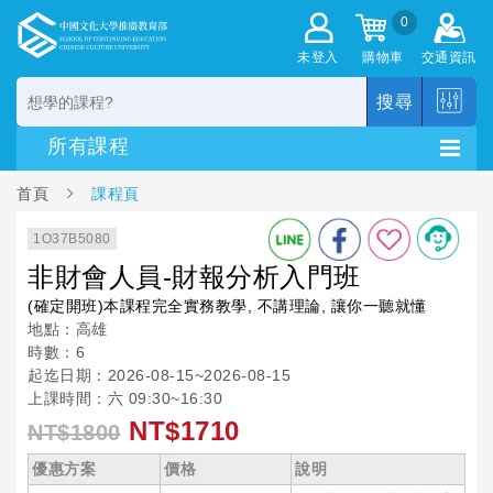
0
未登入
購物車
交通資訊
搜尋
首頁
課程頁
1O37B5080
非財會人員-財報分析入門班
(確定開班)本課程完全實務教學, 不講理論, 讓你一聽就懂
地點：高雄
時數：6
起迄日期：2026-08-15~2026-08-15
上課時間：六 09:30~16:30
NT$1710
NT$1800
優惠方案
價格
說明