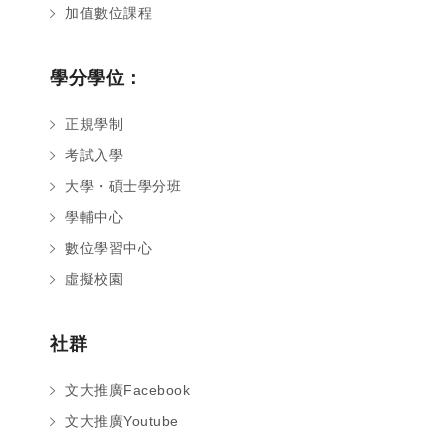
加值數位課程
學分學位：
正規學制
考試入學
大學・碩士學分班
學輔中心
數位學習中心
虛擬校園
社群
文大推廣Facebook
文大推廣Youtube