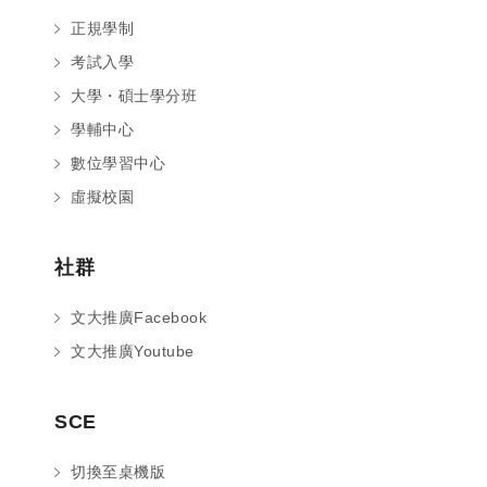
正規學制
考試入學
大學・碩士學分班
學輔中心
數位學習中心
虛擬校園
社群
文大推廣Facebook
文大推廣Youtube
您好～ 歡迎來到中國文化大學推廣部！
SCE
如您對於課程有疑問，可至
意見信箱
留
言，我們將盡快與您聯繫。
切換至桌機版