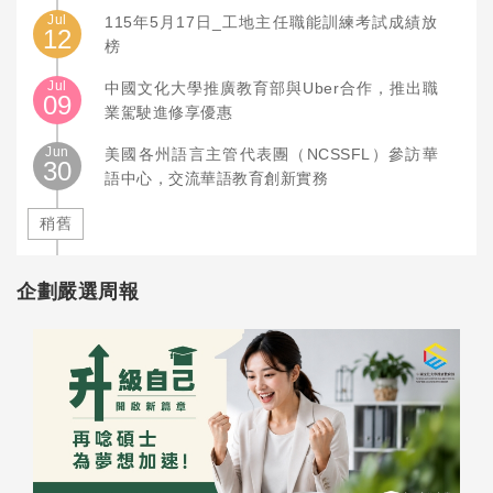
Jul
115年5月17日_工地主任職能訓練考試成績放
12
榜
Jul
中國文化大學推廣教育部與Uber合作，推出職
09
業駕駛進修享優惠
Jun
美國各州語言主管代表團（NCSSFL）參訪華
30
語中心，交流華語教育創新實務
稍舊
企劃嚴選周報