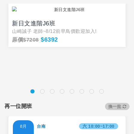
新日文進階J6班
山崎誠子 老師~8/12前早鳥價歡迎加入!
$6392
原價$7208
再一位開班
換一批
8月
台南
六 10:00~17:00