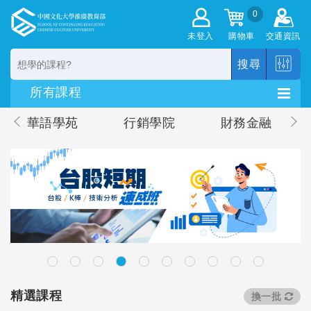
0
未登入
購物車
交通資訊
搜尋
華語學苑
行銷學院
財務金融
精選課程
換一批