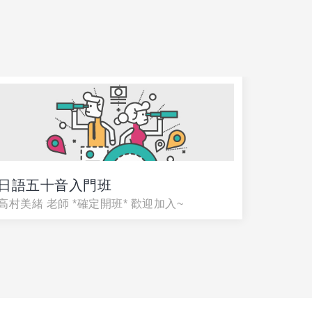
日語五十音入門班
暑假限
高村美緒 老師 *確定開班* 歡迎加入~
李宜萍老
國三~