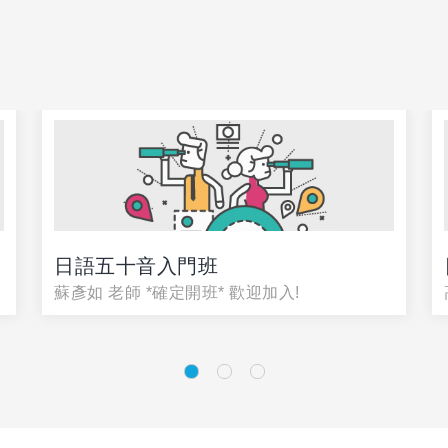
日語五十音入門班
蘇彥如 老師 *確定開班* 歡迎加入!