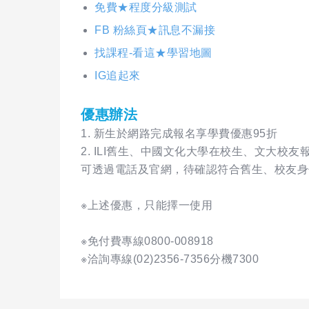
免費★程度分級測試
FB 粉絲頁★訊息不漏接
找課程-看這★學習地圖
IG追起來
優惠辦法
1. 新生於網路完成報名享學費優惠95折
2. ILI舊生、中國文化大學在校生、文大校
可透過電話及官網，待確認符合舊生、校友身
※上述優惠，只能擇一使用
※免付費專線0800-008918
※洽詢專線(02)2356-7356分機7300