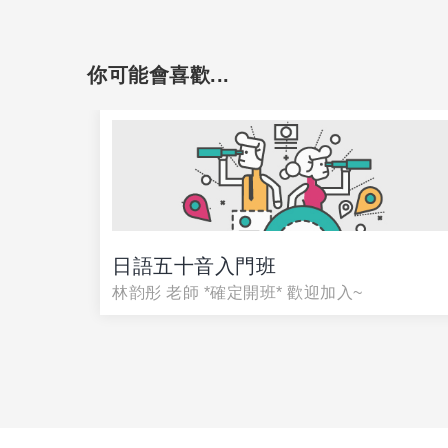
你可能會喜歡...
日語五十音入門班
定成為韓
林韵彤 老師 *確定開班* 歡迎加入~