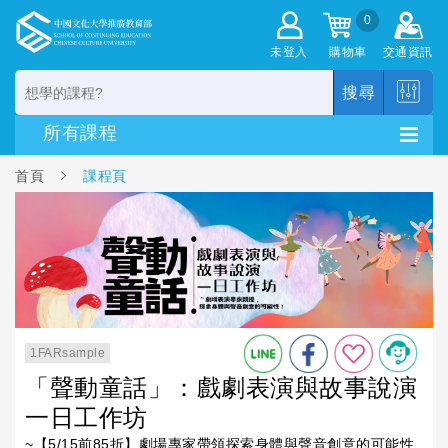
0
未登入
購物車
交通資訊
搜尋
首頁
課程頁
1FARsample
「聲動童話」：戲劇表演與故事說演
一日工作坊
~【5/15前85折】劇場專家帶領探索身體與聲音創意的可能性