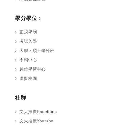
學分學位：
正規學制
考試入學
大學・碩士學分班
學輔中心
數位學習中心
虛擬校園
社群
文大推廣Facebook
文大推廣Youtube