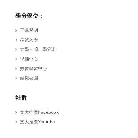
學分學位：
正規學制
考試入學
大學・碩士學分班
學輔中心
數位學習中心
虛擬校園
社群
文大推廣Facebook
文大推廣Youtube