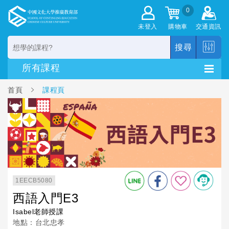
0
未登入
購物車
交通資訊
搜尋
首頁
課程頁
1EECB5080
西語入門E3
Isabel老師授課
地點：台北忠孝