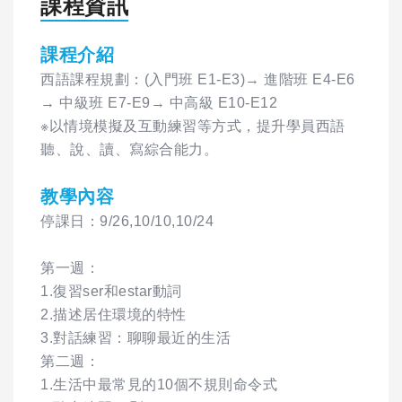
課程資訊
課程介紹
西語課程規劃：(入門班 E1-E3)→ 進階班 E4-E6
→ 中級班 E7-E9→ 中高級 E10-E12
※以情境模擬及互動練習等方式，提升學員西語
聽、說、讀、寫綜合能力。
教學內容
停課日：9/26,10/10,10/24
第一週：
1.復習ser和estar動詞
2.描述居住環境的特性
3.對話練習：聊聊最近的生活
第二週：
1.生活中最常見的10個不規則命令式