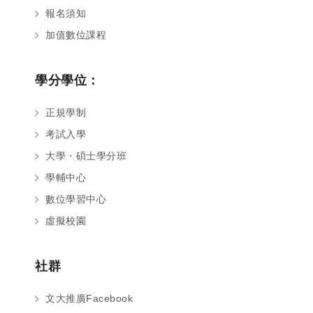
報名須知
加值數位課程
學分學位：
正規學制
考試入學
大學・碩士學分班
學輔中心
數位學習中心
虛擬校園
社群
文大推廣Facebook