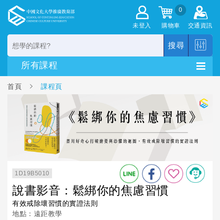
0
未登入
購物車
交通資訊
搜尋
首頁
課程頁
1D19B5010
說書影音：鬆綁你的焦慮習慣
有效戒除壞習慣的實證法則
地點：遠距教學