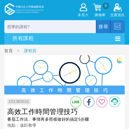
0
未登入
購物車
交通資訊
搜尋
首頁
課程頁
1D13B5010
高效工作時間管理技巧
番茄工作法、事情再多照樣做好的搞定5步驟
地點：遠距教學