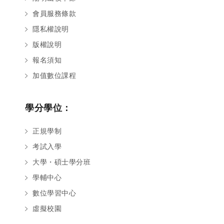
會員服務條款
隱私權說明
版權說明
報名須知
加值數位課程
學分學位：
正規學制
考試入學
大學・碩士學分班
學輔中心
數位學習中心
虛擬校園