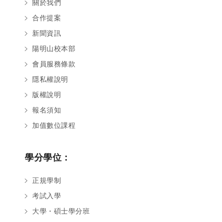
關於我們
合作提案
新聞資訊
陽明山校本部
會員服務條款
隱私權說明
版權說明
報名須知
加值數位課程
學分學位：
正規學制
考試入學
大學・碩士學分班