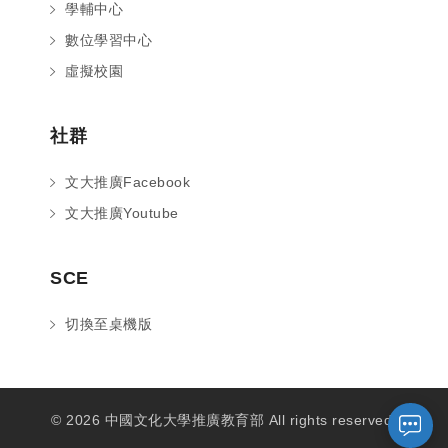
學輔中心
數位學習中心
虛擬校園
社群
文大推廣Facebook
文大推廣Youtube
您好～ 歡迎來到中國文化大學推廣部！
SCE
如您對於課程有疑問，可至
意見信箱
留
言，我們將盡快與您聯繫。
切換至桌機版
※服務時間：週一至週六09:00~21:00；
週日09:00~17:00，國定假日除外。
© 2026 中國文化大學推廣教育部 All rights reserved.
報名及退
官方臉書
意見信箱