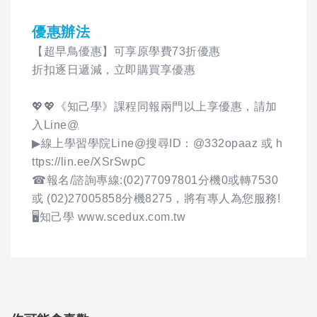
優惠辦法
【超早鳥優惠】可享原學費73折優惠
折扣逐日遞減，立即購買享優惠
💖💖《知己學》課程同報兩門以上享優惠，請加
入Line@
▶線上學習學院Line@搜尋ID：@332opaaz 或 h
ttps://lin.ee/XSrSwpC
☎報名/諮詢專線:(02)77097801分機0或轉7530
或 (02)27005858分機8275，將有專人為您服務!
🖥️知己學 www.scedux.com.tw