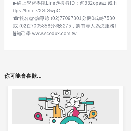
▶線上學習學院Line@搜尋ID：@332opaaz 或 h
ttps://lin.ee/XSrSwpC
☎報名/諮詢專線:(02)77097801分機0或轉7530
或 (02)27005858分機8275，將有專人為您服務!
🖥️知己學 www.scedux.com.tw
你可能會喜歡...