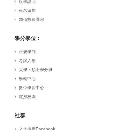
版權說明
報名須知
加值數位課程
學分學位：
正規學制
考試入學
大學・碩士學分班
學輔中心
數位學習中心
虛擬校園
社群
文大推廣Facebook