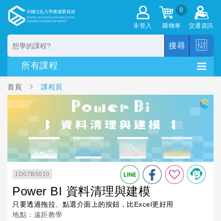
0
未登入
購物車
交通資訊
搜尋
首頁
課程頁
1D07B5010
Power BI 資料清理與建模
只要透過拖拉、點選介面上的按鈕，比Excel更好用
地點：遠距教學