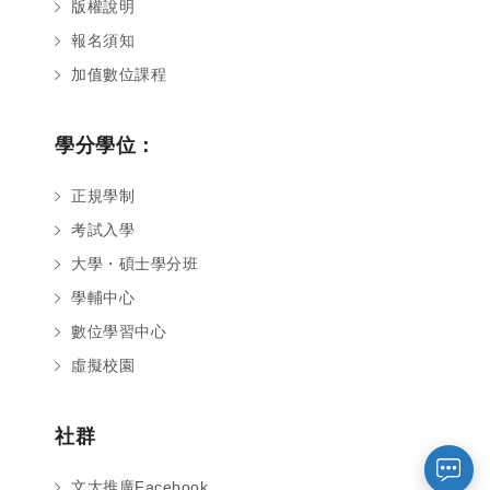
版權說明
報名須知
加值數位課程
學分學位：
正規學制
考試入學
大學・碩士學分班
學輔中心
您好～ 歡迎來到中國文化大學推廣部！
數位學習中心
如您對於課程有疑問，可至
意見信箱
留
言，我們將盡快與您聯繫。
虛擬校園
※服務時間：週一至週六09:00~21:00；
週日09:00~17:00，國定假日除外。
社群
報名及退
文大推廣Facebook
官方臉書
意見信箱