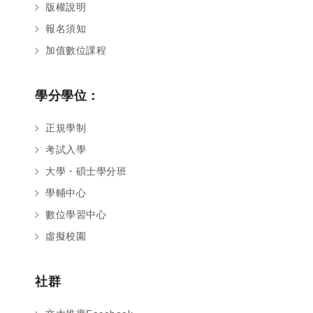
版權說明
報名須知
加值數位課程
學分學位：
正規學制
考試入學
大學・碩士學分班
學輔中心
數位學習中心
虛擬校園
社群