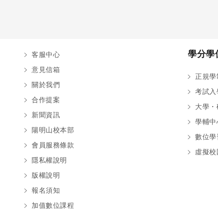
學分學
客服中心
意見信箱
正規學
關於我們
考試入
合作提案
大學・
新聞資訊
學輔中
陽明山校本部
數位學
會員服務條款
虛擬校
隱私權說明
版權說明
報名須知
加值數位課程