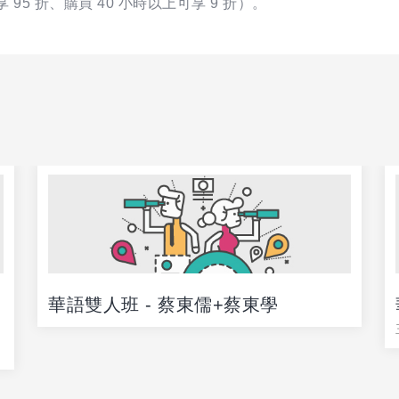
95 折、購買 40 小時以上可享 9 折）。
華語雙人班 - 蔡東儒+蔡東學