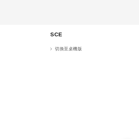
SCE
切換至桌機版
您好～ 歡迎來到中國文化大學推廣部！
如您對於課程有疑問，可至
意見信箱
留
言，我們將盡快與您聯繫。
※服務時間：週一至週六09:00~21:00；
週日09:00~17:00，國定假日除外。