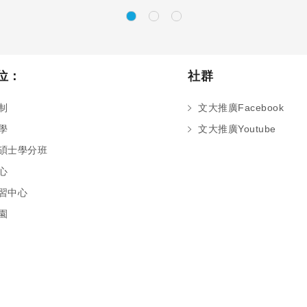
位：
社群
制
文大推廣Facebook
學
文大推廣Youtube
碩士學分班
心
習中心
園