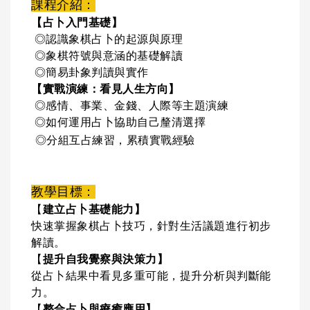
課程介紹：
【占卜入門基礎】
◎認識象棋占卜的起源與原理
◎象棋符號與意涵的基礎解讀
◎簡易卦象判讀與實作
【實戰演練：看見人生方向】
◎感情、事業、金錢、人際等主題演練
◎如何運用占卜協助自己釐清選擇
◎分組互占練習，累積實戰經驗
教學目標：
【
建立占卜基礎能力】
快速掌握象棋占卜技巧，針對生活議題進行初步
解讀。
【
提升自我覺察與決策力】
從占卜結果中看見多重可能，提升分析與判斷能
力。
【
整合占卜與療癒應用】