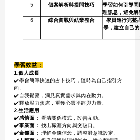
5
個案解析與提問技巧
學習如何引導問
理訊息，避免解
6
綜合實戰與結業整合
學員進行完整
學，建立自己的
學習效益：
1.個人成長
✔
學會簡單快速的占卜技巧，隨時為自己指引方
向。
✔
自我覺察，洞見真實需求與內在動力。
✔
釋放壓力焦慮，重獲心靈平靜與力量。
2.生活應用
✔
感情面：
看清關係模式，改善互動。
✔
事業面：
找出職涯方向與突破口。
✔
金錢面：
理解金錢信念，調整潛意識設定。