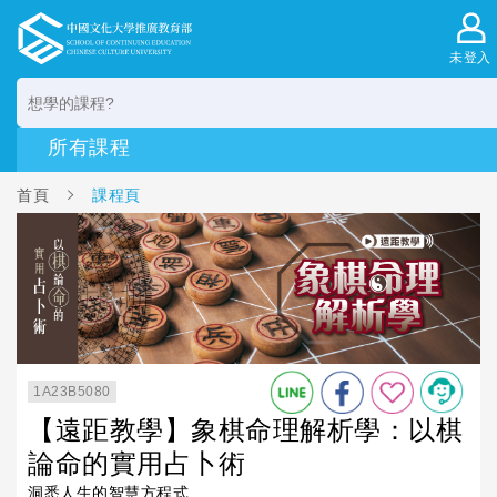
未登入
首頁
課程頁
1A23B5080
【遠距教學】象棋命理解析學：以棋
論命的實用占卜術
洞悉人生的智慧方程式