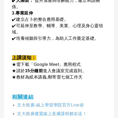
✔
人際面：
提升溝通與理解能力，建立和諧關
係。
3.專業延伸
✔
建立占卜的整合應用基礎。
✔
可延伸至教學、輔導、美業、心理及身心靈領
域。
✔
培養傾聽與引導力，為助人工作奠定基礎。
上課須知：
★需下載「Google Meet」應用程式
★
請於
15分鐘前
進入會議室完成簽到。
★教材為紙本講義,郵寄需七個工作天
相關連結
文大推廣-線上學習學院官方Line@
文大推廣優質線上直播課程都在這！