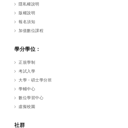
隱私權說明
版權說明
報名須知
加值數位課程
學分學位：
正規學制
考試入學
大學・碩士學分班
學輔中心
數位學習中心
虛擬校園
社群