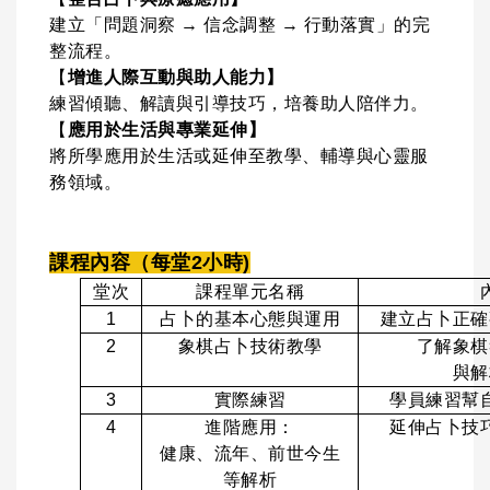
建立「問題洞察 → 信念調整 → 行動落實」的完
整流程。
【
增進人際互動與助人能力】
練習傾聽、解讀與引導技巧，培養助人陪伴力。
【
應用於生活與專業延伸】
將所學應用於生活或延伸至教學、輔導與心靈服
務領域。
課程內容（每堂
2
小時)
堂次
課程單元名稱
1
占卜的基本心態與運用
建立占卜正確
2
象棋占卜技術教學
了解象棋
與解
3
實際練習
學員練習幫
4
進階應用：
延伸占卜技
健康、流年、前世今生
等解析