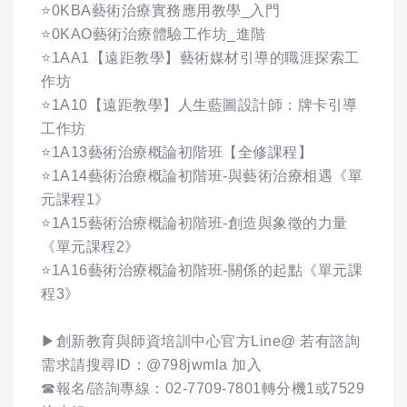
⭐0KBA藝術治療實務應用教學_入門
⭐0KAO藝術治療體驗工作坊_進階
⭐1AA1【遠距教學】藝術媒材引導的職涯探索工
作坊
⭐1A10【遠距教學】人生藍圖設計師：牌卡引導
工作坊
⭐1A13藝術治療概論初階班【全修課程】
⭐1A14藝術治療概論初階班-與藝術治療相遇《單
元課程1》
⭐1A15藝術治療概論初階班-創造與象徵的力量
《單元課程2》
⭐1A16藝術治療概論初階班-關係的起點《單元課
程3》
▶創新教育與師資培訓中心官方Line@ 若有諮詢
需求請搜尋ID：@798jwmla 加入
☎報名/諮詢專線：02-7709-7801轉分機1或7529