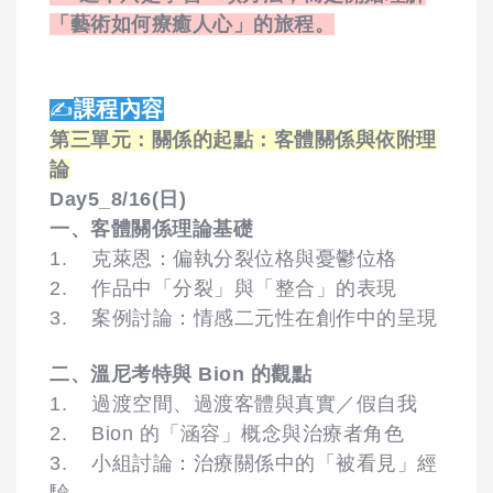
「藝術如何療癒人心」的旅程。
課程內容
✍️
第三單元：關係的起點：客體關係與依附理
論
Day5_8/16(日)
一、客體關係理論基礎
1. 克萊恩：偏執分裂位格與憂鬱位格
2. 作品中「分裂」與「整合」的表現
3. 案例討論：情感二元性在創作中的呈現
二、溫尼考特與 Bion 的觀點
1. 過渡空間、過渡客體與真實／假自我
2. Bion 的「涵容」概念與治療者角色
3. 小組討論：治療關係中的「被看見」經
驗