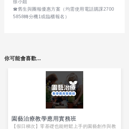
徐小姐
☎舊生與團報優惠方案（均需使用電話購課2700
5858轉分機1或臨櫃報名）
你可能會喜歡...
園藝治療教學應用實務班
【假日梯次】零基礎也能輕鬆上手的園藝創作與教