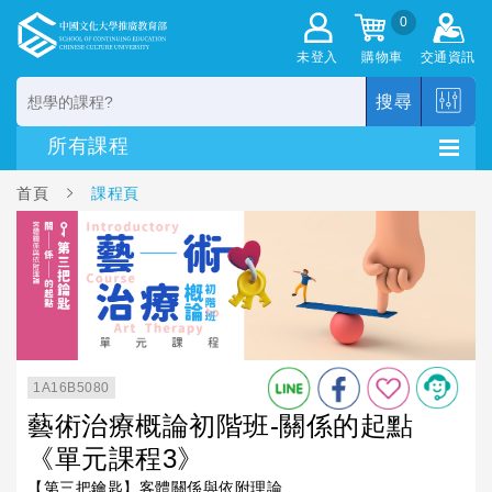
0
未登入
購物車
交通資訊
搜尋
首頁
課程頁
1A16B5080
藝術治療概論初階班-關係的起點
《單元課程3》
【第三把鑰匙】客體關係與依附理論