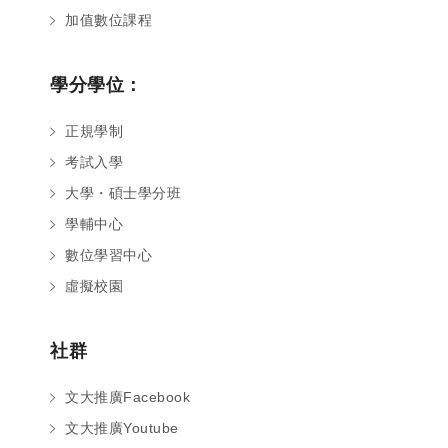
加值數位課程
學分學位：
正規學制
考試入學
大學・碩士學分班
學輔中心
數位學習中心
虛擬校園
社群
文大推廣Facebook
文大推廣Youtube