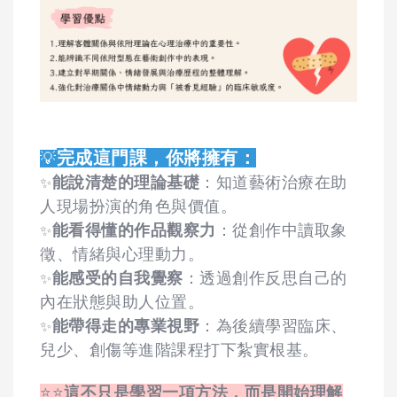
完成這門課，你將擁有：
💡
能說清楚的理論基礎
：知道藝術治療在助
✨
人現場扮演的角色與價值。
能看得懂的作品觀察力
：從創作中讀取象
✨
徵、情緒與心理動力。
能感受的自我覺察
：透過創作反思自己的
✨
內在狀態與助人位置。
能帶得走的專業視野
：為後續學習臨床、
✨
兒少、創傷等進階課程打下紮實根基。
⭐⭐
這不只是學習一項方法，而是開始理解