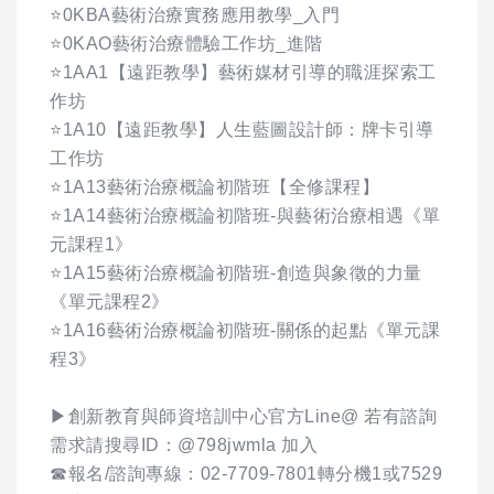
⭐0KBA藝術治療實務應用教學_入門
⭐0KAO藝術治療體驗工作坊_進階
⭐1AA1【遠距教學】藝術媒材引導的職涯探索工
作坊
⭐1A10【遠距教學】人生藍圖設計師：牌卡引導
工作坊
⭐1A13藝術治療概論初階班【全修課程】
⭐1A14藝術治療概論初階班-與藝術治療相遇《單
元課程1》
⭐1A15藝術治療概論初階班-創造與象徵的力量
《單元課程2》
⭐1A16藝術治療概論初階班-關係的起點《單元課
程3》
▶創新教育與師資培訓中心官方Line@ 若有諮詢
需求請搜尋ID：@798jwmla 加入
☎報名/諮詢專線：02-7709-7801轉分機1或7529