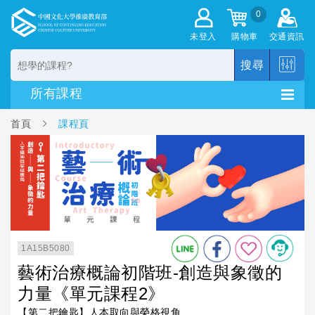
0
未登入
購物車
交通資訊
搜尋
首頁
課程頁
1A15B5080
藝術治療概論初階班-創造與象徵的
力量《單元課程2》
【第二把鑰匙】人本取向與榮格視角