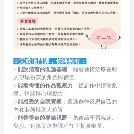
完成這門課，你將擁有：
💡
能說清楚的理論基礎
：知道藝術治療在助
✨
人現場扮演的角色與價值。
能看得懂的作品觀察力
：從創作中讀取象
✨
徵、情緒與心理動力。
能感受的自我覺察
：透過創作反思自己的
✨
內在狀態與助人位置。
能帶得走的專業視野
：為後續學習臨床、
✨
兒少、創傷等進階課程打下紮實根基。