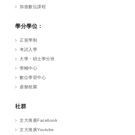
加值數位課程
學分學位：
正規學制
考試入學
大學・碩士學分班
學輔中心
數位學習中心
虛擬校園
社群
文大推廣Facebook
文大推廣Youtube