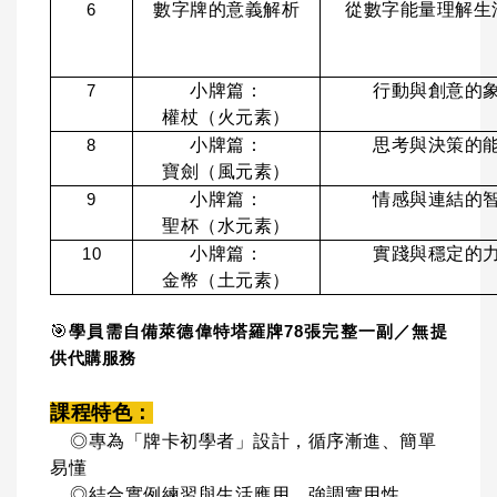
數字牌的意義解析
從數字能量理解生
6
小牌篇：
行動與創意的
7
權杖（火元素）
小牌篇：
思考與決策的
8
寶劍（風元素）
小牌篇：
情感與連結的
9
聖杯（水元素）
小牌篇：
實踐與穩定的
10
金幣（土元素）
🎯
學員需自備萊德偉特塔羅牌78張完整一副／無提
供代購服務
課程特色：
◎專為「牌卡初學者」設計，循序漸進、簡單
易懂
◎結合實例練習與生活應用，強調實用性