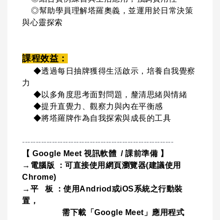
◎幫助學員理解塔羅奧義，並運用於日常決策
與心靈探索
課程效益：
◆透過每日抽牌獲得生活
啟
示，培養自我覺察
力
◆以多角度思考面對問題，釐清思緒與情緒
◆提升直覺力、觀察力與內在平衡感
◆將塔羅牌作為自我探索與成長的工具
--------------------------------------------------------
【
Google Meet
視訊軟體
/
課前準備
】
→
電腦版
：可直接使用網頁瀏覽器
(
建議使用
Chrome)
→
平
板
：使用
Andriod
或
iOS
系統之行動裝
置，
需下載「
Google Meet
」應用程式