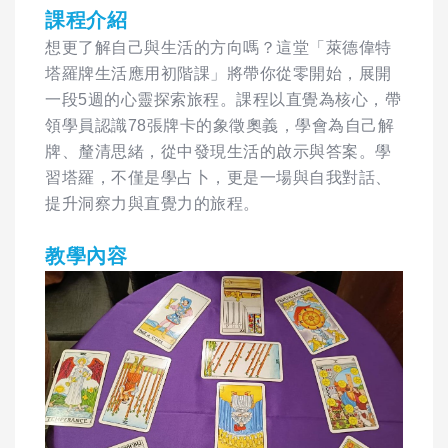
課程介紹
想更了解自己與生活的方向嗎？這堂「萊德偉特
塔羅牌生活應用初階課」將帶你從零開始，展開
一段5週的心靈探索旅程。課程以直覺為核心，帶
領學員認識78張牌卡的象徵奧義，學會為自己解
牌、釐清思緒，從中發現生活的啟示與答案。學
習塔羅，不僅是學占卜，更是一場與自我對話、
提升洞察力與直覺力的旅程。
教學內容