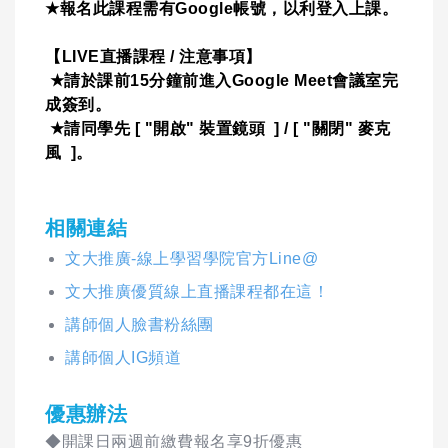
★
報名此課程需有
Google
帳號，以利登入上課。
【
LIVE
直播課程
/
注意事項】
★
請於課前
15
分鐘前進入
Google Meet
會議室完
成簽到。
★
請同學先
[ "
開啟
"
裝置鏡頭
] / [ "
關閉
"
麥克
風
]
。
相關連結
文大推廣-線上學習學院官方Line@
文大推廣優質線上直播課程都在這！
講師個人臉書粉絲團
講師個人IG頻道
優惠辦法
◆開課日兩週前繳費報名享9折優惠