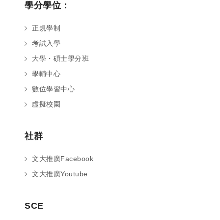
學分學位：
正規學制
考試入學
大學・碩士學分班
學輔中心
數位學習中心
虛擬校園
社群
文大推廣Facebook
文大推廣Youtube
SCE