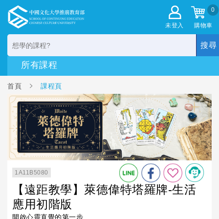
0
未登入
購物車
搜尋
首頁
課程頁
1A11B5080
【遠距教學】萊德偉特塔羅牌-生活
應用初階版
開啟心靈直覺的第一步