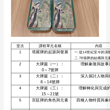
堂次
課程單元名稱
內容
塔羅牌的起源與發展
1
一.從14世紀至今的演
二.
78張牌的結構與元
大牌篇（一）：
理解象徵與故事
2
0
～7號牌
大牌篇（二）：
深入探討人物與
3
8
～14號牌
大牌篇（三）：
理解轉化與完成
4
15
～21號
宮廷牌的角色與元素
四種人物特質與象
5