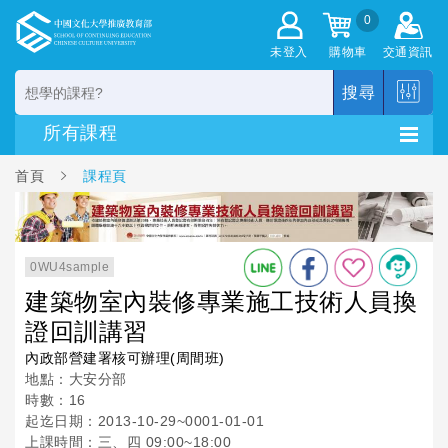
0
未登入
購物車
交通資訊
搜尋
首頁
課程頁
0WU4sample
建築物室內裝修專業施工技術人員換
證回訓講習
內政部營建署核可辦理(周間班)
地點：大安分部
時數：16
起迄日期：2013-10-29~0001-01-01
上課時間：三、四 09:00~18:00