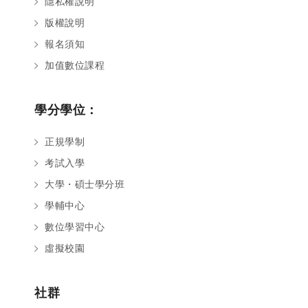
隱私權說明
版權說明
報名須知
加值數位課程
學分學位：
正規學制
考試入學
大學・碩士學分班
學輔中心
數位學習中心
虛擬校園
社群