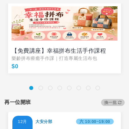
【免費講座】幸福拼布生活手作課程
樂齡拼布療癒手作課｜打造專屬生活布包
$0
再一位開班
換一批
12月
大安分部
六 10:00~19:00