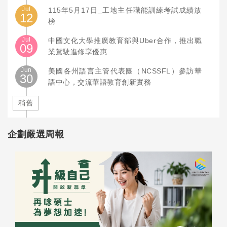
Jul
115年5月17日_工地主任職能訓練考試成績放
12
榜
Jul
中國文化大學推廣教育部與Uber合作，推出職
09
業駕駛進修享優惠
Jun
美國各州語言主管代表團（NCSSFL）參訪華
30
語中心，交流華語教育創新實務
稍舊
企劃嚴選周報