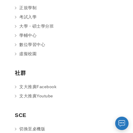
正規學制
考試入學
大學・碩士學分班
學輔中心
數位學習中心
虛擬校園
社群
您好～ 歡迎來到中國文化大學推廣部！
文大推廣Facebook
如您對於課程有疑問，可至
意見信箱
留
言，我們將盡快與您聯繫。
文大推廣Youtube
※服務時間：週一至週六09:00~21:00；
週日09:00~17:00，國定假日除外。
SCE
報名及退
官方臉書
意見信箱
切換至桌機版
費須知