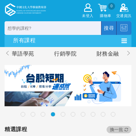
0
未登入
購物車
交通資訊
搜尋
華語學苑
行銷學院
財務金融
精選課程
換一批