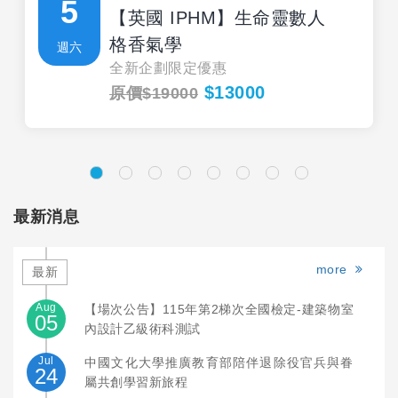
5
【英國 IPHM】生命靈數人
格香氣學
週六
全新企劃限定優惠
$13000
原價$19000
最新消息
more
最新
Aug
【場次公告】115年第2梯次全國檢定-建築物室
05
內設計乙級術科測試
Jul
中國文化大學推廣教育部陪伴退除役官兵與眷
24
屬共創學習新旅程